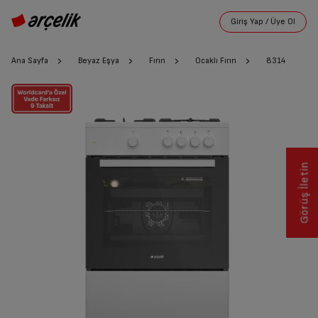
Ana Sayfa
Beyaz Eşya
Fırın
Ocaklı Fırın
8314
Görüş İletin