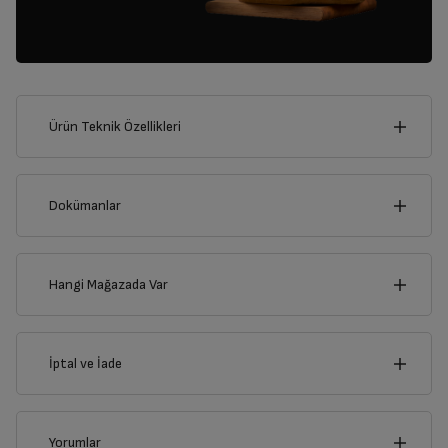
Ürün Teknik Özellikleri
60
cm
Dokümanlar
Ürünün güvenli kurulum ve kullanımı ile ilgili bilgiler ve işaretlerin
açıklamaları kullanma kılavuzlarının ilk bölümünde verilmiştir.
Hangi Mağazada Var
Derinlik
Genişlik
Türkçe
English
60
cm
60
cm
İl
İptal ve İade
Kullanma Kılavuzu
İlçe
İptal/İade Talebi Oluşturun
Yorumlar