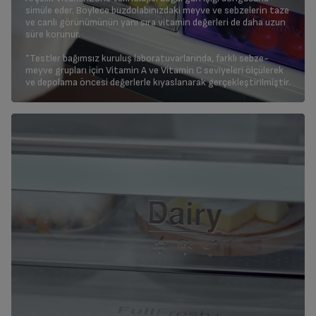
simüle eder. Böylece buzdolabınızdaki meyve ve sebzelerin taze
ve canlı görünümünün yanı sıra vitamin değerleri de daha uzun
süre korunur.
*Testler bağımsız kuruluş laboratuvarlarında, farklı sebze-
meyve grupları için Vitamin A ve Vitamin C seviyeleri ölçülerek
ve depolama öncesi değerlerle kıyaslanarak gerçekleştirilmiştir.