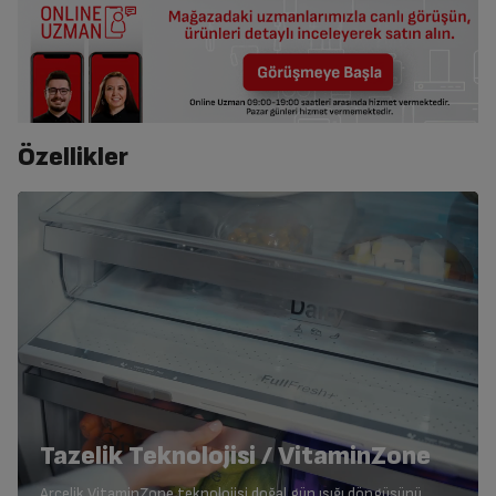
Özellikler
Tazelik Teknolojisi / VitaminZone
Arçelik VitaminZone teknolojisi doğal gün ışığı döngüsünü