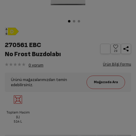
270561 EBC
29
No Frost Buzdolabı
Ürün Bilgi Formu
0
yorum
Ürünü mağazalarımızdan temin
edebilirsiniz.
Toplam Hacim
(L)
514
L