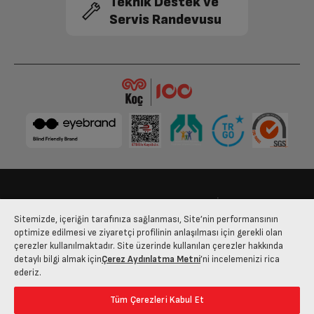
Teknik Destek ve
VitaminZone Teknolojisi
Var
Servis Randevusu
Ses Seviyesi
36 dBA
Toplam Hacim (L)
514 L
Ses Seviyesi Sınıfı
C
Dondurucu Bölme Özellikleri
Bize Ulaşın
Kişisel Verilerin Korunması
İşlem Rehberi
Dondurucu Çekmece Sayısı
3
Sitemizde, içeriğin tarafınıza sağlanması, Site’nin performansının
Satış Sözleşmesi
optimize edilmesi ve ziyaretçi profilinin anlaşılması için gerekli olan
çerezler kullanılmaktadır. Site üzerinde kullanılan çerezler hakkında
Buzluk Tipi
Kapaklı ve Buz Haneli Buzluk (1 Adet)
© 2025 arcelik.com.tr
detaylı bilgi almak için
Çerez Aydınlatma Metni
’ni incelemenizi rica
ederiz.
Günlük Dondurma
7.8 kg
Kapasitesi (kg/Gün)
Tüm Çerezleri Kabul Et