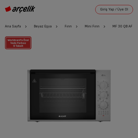
Ana Sayfa
Beyaz Eşya
Fırın
Mini Fırın
MF 30 QB AF