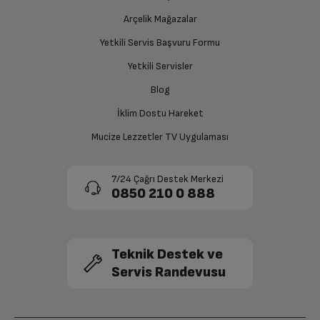
Fırın İçi Aydınlatma (Üst
Yuvarlak Lamba
Ücretiniz İade Edilsin
Bölme)
Arçelik Mağazalar
Ücret iadesi gerçekleştiğinde SMS ile bilgilendirme
Yetkili Servis Başvuru Formu
sağlanacaktır.
Buz Çözme Fonksiyonu
Var
Yetkili Servisler
Siparişiniz henüz teslim edilmediyse iptal talebinizin
Blog
Elektrikli Izgara
Var
onaylanması sonrasında ücret iadeniz en kısa süre içerisinde
gerçekleşecektir.
İklim Dostu Hareket
Statik Fonksiyon
Var
Mucize Lezzetler TV Uygulaması
Izgara
Var
7/24 Çağrı Destek Merkezi
0850 210 0 888
Ana Şasi – Quartz ısıtıcılar
Var
Aksesuarlar
Teknik Destek ve
Servis Randevusu
İç Izgara Adedi
1