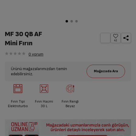
MF 30 QB AF
41
Mini Fırın
0
yorum
Ürünü mağazalarımızdan temin
edebilirsiniz.
Fırın Tipi
Fırın Hacmi
Fırın Rengi
Elektroturbo
30
L
Beyaz