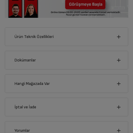
Ürün Teknik Özellikleri
51
cm
Dokümanlar
Ürünün güvenli kurulum ve kullanımı ile ilgili bilgiler ve işaretlerin
açıklamaları kullanma kılavuzlarının ilk bölümünde verilmiştir.
Hangi Mağazada Var
cm
Türkçe
English
32
İl
İptal ve İade
Kullanma Kılavuzu
İlçe
İptal/İade Talebi Oluşturun
Yorumlar