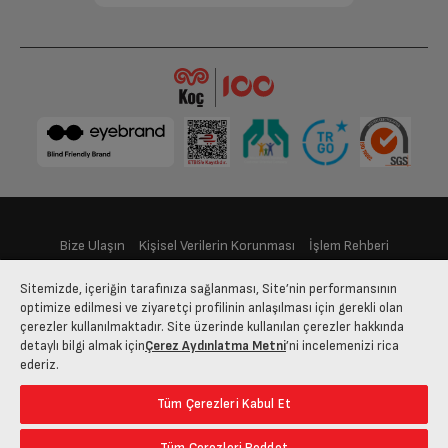
Soğutucu Bölme Özellikleri
Soğutma Sistemi
Statik
Soğutucu Bölme Net Hacmi
101 L
(L)
Tüketim Bilgileri
Enerji Sınıfı
A+
Bize Ulaşın
Kişisel Verilerin Korunması
İşlem Rehberi
Satış Sözleşmesi
Sitemizde, içeriğin tarafınıza sağlanması, Site’nin performansının
Günlük Enerji Tüketimi
0.485
(25°C'de) (kwh/Gün)
optimize edilmesi ve ziyaretçi profilinin anlaşılması için gerekli olan
© 2025 arcelik.com.tr
çerezler kullanılmaktadır. Site üzerinde kullanılan çerezler hakkında
Yıllık Enerji Tüketimi (kWh)
detaylı bilgi almak için
Çerez Aydınlatma Metni
’ni incelemenizi rica
177
(25°C'de)
ederiz.
Tüm Çerezleri Kabul Et
Ölçüler