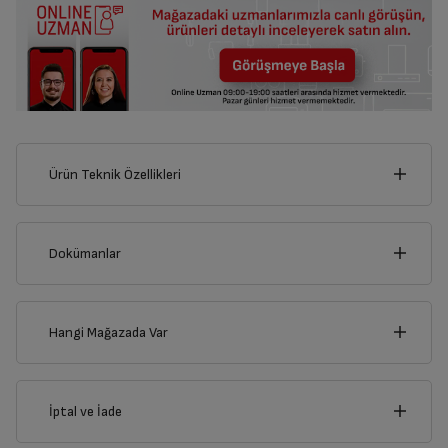
Ürün Teknik Özellikleri
54
cm
Dokümanlar
Ürünün güvenli kurulum ve kullanımı ile ilgili bilgiler ve işaretlerin
açıklamaları kullanma kılavuzlarının ilk bölümünde verilmiştir.
Hangi Mağazada Var
cm
Türkçe
English
84
İl
İptal ve İade