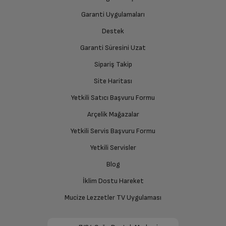
Ürünü eksiksiz ve hasarsız olarak faturası ile birlikte
yetkili servise teslim edin.
Garanti Uygulamaları
Destek
Garanti Süresini Uzat
İade Talebiniz Onaylansın
Yetkili servis gerekli kontrolleri sağladıktan sonra İade
Sipariş Takip
süreciniz tamamlanacaktır.
Site Haritası
Yetkili Satıcı Başvuru Formu
Ücretiniz İade Edilsin
Arçelik Mağazalar
Ücret iadesi gerçekleştiğinde SMS ile bilgilendirme
Yetkili Servis Başvuru Formu
sağlanacaktır.
Yetkili Servisler
Siparişiniz henüz teslim edilmediyse iptal talebinizin
Blog
onaylanması sonrasında ücret iadeniz en kısa süre içerisinde
gerçekleşecektir.
İklim Dostu Hareket
Mucize Lezzetler TV Uygulaması