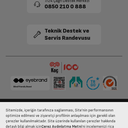
7/24 Çağrı Destek Merkezi
0850 210 0 888
Teknik Destek ve
Servis Randevusu
Sitemizde, içeriğin tarafınıza sağlanması, Site’nin performansının
Bize Ulaşın
Kişisel Verilerin Korunması
İşlem Rehberi
optimize edilmesi ve ziyaretçi profilinin anlaşılması için gerekli olan
çerezler kullanılmaktadır. Site üzerinde kullanılan çerezler hakkında
Satış Sözleşmesi
detaylı bilgi almak için
Çerez Aydınlatma Metni
’ni incelemenizi rica