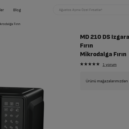
ler
Blog
Ağustos Ayına Özel Fırsatlar!
krodalga Fırın
MD 210 DS Izgara
Fırın
Mikrodalga Fırın
1
yorum
Ürünü mağazalarımızdan t