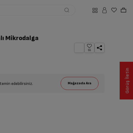
lı Mikrodalga
55
Görüş İletin
emin edebilirsiniz.