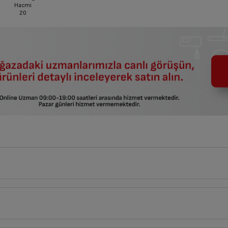
Hacmi
20
45
cm
tlerin açıklamaları kullanma kılavuzlarının ilk bölümünde verilmiştir.