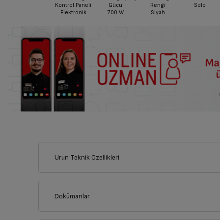
Kontrol Paneli
Gücü
Rengi
Solo
Elektronik
700
W
Siyah
Ürün Teknik Özellikleri
Dokümanlar
Ürünün güvenli kurulum ve kullanımı ile ilgili bilgiler ve işare