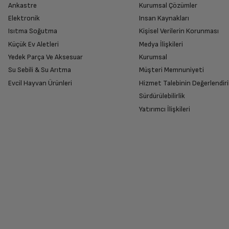
Bu yorumu faydalı buluyor musunuz?
Mikrodalga Çıkış Gücü
Ankastre
Kurumsal Çözümler
Ürünü Yetkili Servise Teslim Edi
Elektronik
Insan Kaynakları
Ürünü eksiksiz ve hasarsız olarak faturası ile
Isıtma Soğutma
Kişisel Verilerin Korunması
Izgara Gücü (W)
Küçük Ev Aletleri
Medya İlişkileri
Müşteri Temsilcisi
Yedek Parça Ve Aksesuar
Kurumsal
Su Sebili & Su Arıtma
Müşteri Memnuniyeti
Ölçüler
İade Talebiniz Onaylansın
Merhaba, memnuniyetinizi paylaştığınız için çok teşek
Evcil Hayvan Ürünleri
Hizmet Talebinin Değerlendiri
ürünler sunmaya devam edeceğiz.
Yetkili servis gerekli kontrolleri sağladıkta
Sürdürülebilirlik
Ağırlık: Paketsiz
Bu yorumu faydalı buluyor musunuz?
Yatırımcı İlişkileri
Boyut (cm) (GxYxD)
Ücretiniz İade Edilsin
Ücret iadesi gerçekleştiğinde SMS ile bilgil
Derinlik
Siparişiniz henüz teslim edilmediyse iptal talebinizin onayl
Diğer