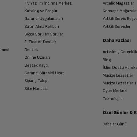
700 W
TV Yazılım İndirme Merkezi
Arçelik Mağazalar
n
Katalog ve Broşür
Konsept Mağazala
 birlikte yetkili servise teslim edin.
Garanti Uygulamaları
Yetkili Servis Baş
900 W
Satın Alma Rehberi
Yetkili Servisler
Sıkça Sorulan Sorular
Daha Fazlası
E-Ticaret Destek
kür ederiz, size hayatınızı kolaylaştıran kaliteli
lmesi
Destek
Artırılmış Gerçekli
n sonra İade süreciniz tamamlanacaktır.
Online Uzman
Blog
10 kg
Destek Kaydı
İklim Dostu Harek
Garanti Süresini Uzat
Mucize Lezzetler
Sipariş Takip
Mucize Lezzetler 
44.6 cm
Site Haritası
Oyun Merkezi
endirme sağlanacaktır.
Teknolojiler
33 cm
Özel Günler & 
anması sonrasında ücret iadeniz en kısa süre içerisinde gerçekleşecektir.
Babalar Günü