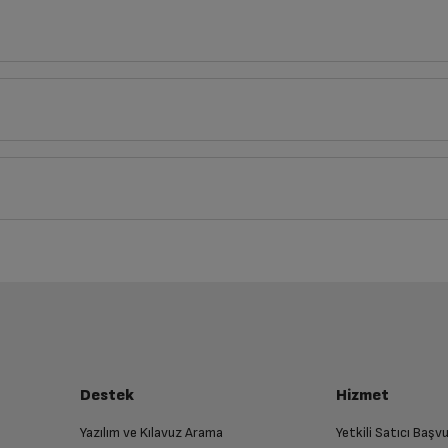
Türkçe
English
Derinlik
Genişlik
33
cm
45
cm
Kılavuzu
iz ürünü bulup, İptal/İade Et’e tıklayarak süreci başlatabilirsiniz.
Eskiden Yeniye
Ortalama Pu
Siyah
5.0
Mükemmel
luşturun
Solo
Çok İyi
almak üzere sizinle randevu için iletişime geçecektir.
17-04-2023
İyi
ifli bir kullanımı var düğme tasarımları da çok güzel.
Elektronik
Destek
Hizmet
Fena Değil
iliyorsunuz...
Çok kötü
Yazılım ve Kılavuz Arama
Yetkili Satıcı Baş