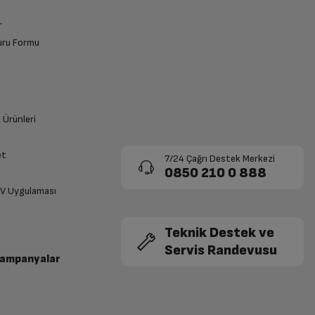
r
vuru Formu
k Ürünleri
et
7/24 Çağrı Destek Merkezi
0850 210 0 888
TV Uygulaması
Teknik Destek ve
Servis Randevusu
Kampanyalar