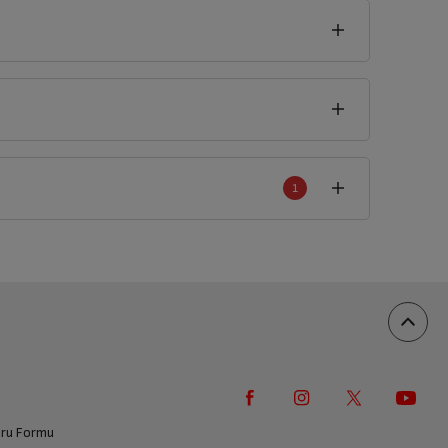
1
an
1
yorum
100%
0%
0%
0%
0%
vuru Formu