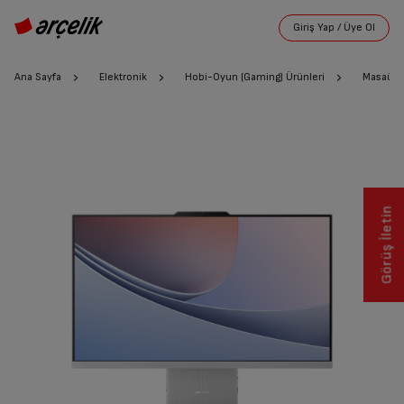
Ana Sayfa
Elektronik
Hobi-Oyun (Gaming) Ürünleri
Masaüstü
Görüş İletin