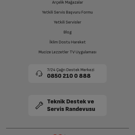
Ücretiniz İade Edilsin
Arçelik Mağazalar
SSD Kapasitesi
512 GB
Ücret iadesi gerçekleştiğinde SMS ile bilgilendirme
Yetkili Servis Başvuru Formu
sağlanacaktır.
Yetkili Servisler
SSD Özellikleri
SSD M.2 2280 PCIe 4.0x4 NVMe
Siparişiniz henüz teslim edilmediyse iptal talebinizin
Blog
onaylanması sonrasında ücret iadeniz en kısa süre içerisinde
Ekran Kartı Özellikleri
Integrated Intel UHD Graphics
gerçekleşecektir.
İklim Dostu Hareket
Mucize Lezzetler TV Uygulaması
Ürün Rengi
Cloud Grey
7/24 Çağrı Destek Merkezi
0850 210 0 888
Teknik Destek ve
Servis Randevusu