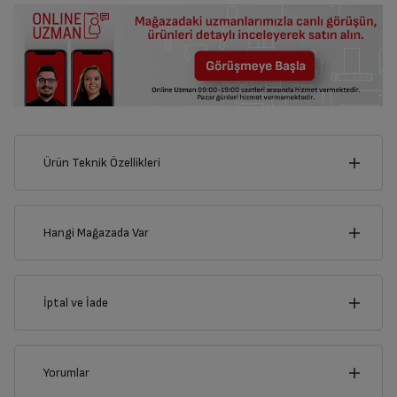
Ürün Teknik Özellikleri
47
cm
Hangi Mağazada Var
İl
İptal ve İade
cm
61
İlçe
İptal/İade Talebi Oluşturun
Yorumlar
Siparişlerim sayfasından iade etmek istediğiniz ürünü