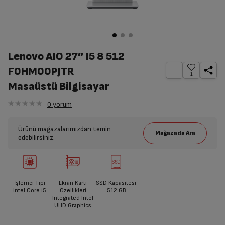
Lenovo AIO 27” I5 8 512
F0HM00PJTR
1
Masaüstü Bilgisayar
0
yorum
Ürünü mağazalarımızdan temin
edebilirsiniz.
İşlemci Tipi
Ekran Kartı
SSD Kapasitesi
Intel Core i5
Özellikleri
512 GB
Integrated Intel
UHD Graphics