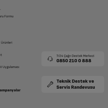
r
vuru Formu
k Ürünleri
et
7/24 Çağrı Destek Merkezi
0850 210 0 888
TV Uygulaması
Teknik Destek ve
Servis Randevusu
Kampanyalar