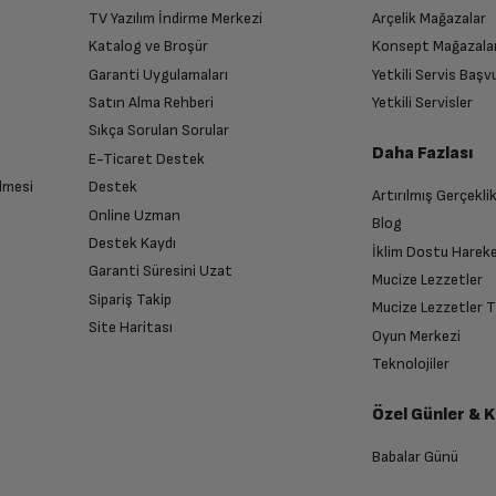
TV Yazılım İndirme Merkezi
Arçelik Mağazalar
Katalog ve Broşür
Konsept Mağazala
Garanti Uygulamaları
Yetkili Servis Baş
Satın Alma Rehberi
Yetkili Servisler
Sıkça Sorulan Sorular
Daha Fazlası
E-Ticaret Destek
lmesi
Destek
Artırılmış Gerçekli
Online Uzman
Blog
Destek Kaydı
İklim Dostu Harek
Garanti Süresini Uzat
Mucize Lezzetler
Sipariş Takip
Mucize Lezzetler 
Site Haritası
Oyun Merkezi
Teknolojiler
Özel Günler & 
Babalar Günü