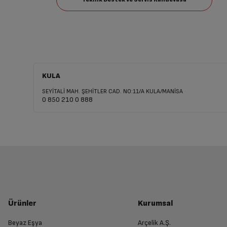
KULA
SEYİTALİ MAH. ŞEHİTLER CAD. NO:11/A KULA/MANİSA
0 850 210 0 888
Ürünler
Kurumsal
Beyaz Eşya
Arçelik A.Ş.