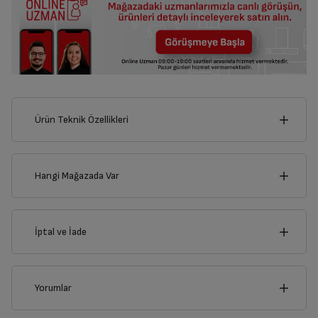
Ürün Teknik Özellikleri
31
cm
Hangi Mağazada Var
İl
İptal ve İade
cm
2
İlçe
İptal/İade Talebi Oluşturun
Yorumlar
Siparişlerim sayfasından iade etmek istediğiniz ürünü
bulup, İptal/İade Et’e tıklayarak süreci başlatabilirsiniz.