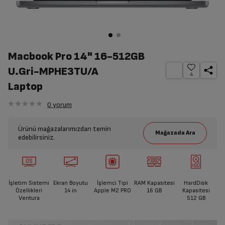
Macbook Pro 14" 16-512GB
U.Gri-MPHE3TU/A
4
Laptop
0
yorum
Ürünü mağazalarımızdan temin
edebilirsiniz.
İşletim Sistemi
Ekran Boyutu
İşlemci Tipi
RAM Kapasitesi
HardDisk
Özellikleri
14
in
Apple M2 PRO
16 GB
Kapasitesi
Ventura
512 GB