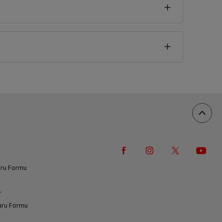
seklik
2
cm
vuru Formu
r
vuru Formu