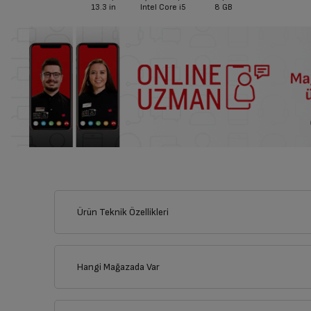
13.3
in
Intel Core i5
8 GB
Ürün Teknik Özellikleri
Hangi Mağazada Var
İl