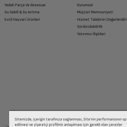
Yedek Parça Ve Aksesuar
Kurumsal
Su Sebili & Su Arıtma
Müşteri Memnuniyeti
İade Talebiniz Onaylansın
RAM Özellikleri
Evcil Hayvan Ürünleri
Hizmet Talebinin Değerlendiri
Yetkili servis gerekli kontrolleri sağladıkta
Sürdürülebilirlik
Yatırımcı İlişkileri
Ekran Kartı
Ücretiniz İade Edilsin
İşlemci Özellikleri
Ücret iadesi gerçekleştiğinde SMS ile bilgil
Bluetooth
Siparişiniz henüz teslim edilmediyse iptal talebinizin onayl
SSD Kapasitesi
Ekran Kartı Özellikleri
Sitemizde, içeriğin tarafınıza sağlanması, Site’nin performansının o
edilmesi ve ziyaretçi profilinin anlaşılması için gerekli olan çerezler