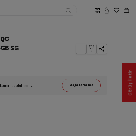
 QC
6GB SG
2
Görüş İletin
emin edebilirsiniz.