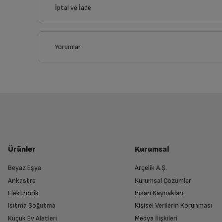
İptal ve İade
İlçe
Yorumlar
İptal/İade Talebi Oluşturun
Siparişlerim sayfasından iade etmek istediğin
Genel Özellikler
Yetkili Servis İade Randevusu O
İşlemci Tipi
Yetkili servis, ürünü adresinizinden teslim 
Ürünler
Kurumsal
Ekran Boyutu
Beyaz Eşya
Arçelik A.Ş.
Ankastre
Kurumsal Çözümler
Ürünü Yetkili Servise Teslim Edi
Ekran Çözünürlüğü
Elektronik
Insan Kaynakları
Ürünü eksiksiz ve hasarsız olarak faturası ile
Isıtma Soğutma
Kişisel Verilerin Korunması
Küçük Ev Aletleri
Medya İlişkileri
RAM Kapasitesi