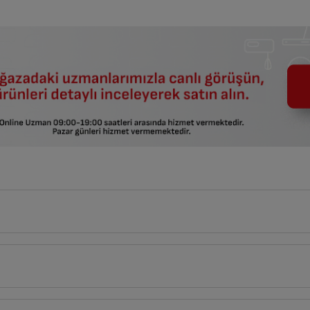
30
cm