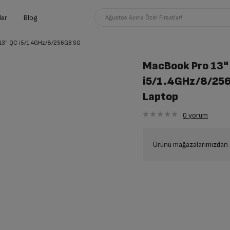
ler
Blog
Ağustos Ayına Özel Fırsatlar!
13" QC i5/1.4GHz/8/256GB SG
MacBook Pro 13"
i5/1.4GHz/8/25
Laptop
0
yorum
Ürünü mağazalarımızdan t