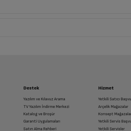
cm
Derinlik
Genişlik
Yük
2
21
cm
30
cm
iz ürünü bulup, İptal/İade Et’e tıklayarak süreci başlatabilirsiniz.
Bu ürüne henüz yorum yapılmamış.
İlk yorumu sen yap!
luşturun
Intel Core i5
almak üzere sizinle randevu için iletişime geçecektir.
Destek
Hizmet
13.3 in
Yazılım ve Kılavuz Arama
Yetkili Satıcı Baş
TV Yazılım İndirme Merkezi
Arçelik Mağazalar
n
2560 x 1600
Katalog ve Broşür
Konsept Mağazala
 birlikte yetkili servise teslim edin.
Garanti Uygulamaları
Yetkili Servis Baş
Satın Alma Rehberi
Yetkili Servisler
8 GB