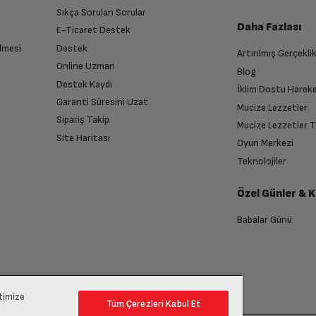
Sıkça Sorulan Sorular
Daha Fazlası
E-Ticaret Destek
LPDDR3
lmesi
Destek
Artırılmış Gerçekli
n sonra İade süreciniz tamamlanacaktır.
Online Uzman
Blog
Destek Kaydı
Paylaşımlı
İklim Dostu Harek
Garanti Süresini Uzat
Mucize Lezzetler
Sipariş Takip
Mucize Lezzetler 
2.4 GHz 4 çekirdekli Intel Core i5
Site Haritası
Oyun Merkezi
endirme sağlanacaktır.
Teknolojiler
Var
Özel Günler & 
anması sonrasında ücret iadeniz en kısa süre içerisinde gerçekleşecektir.
Babalar Günü
256 GB
Intel Iris Plus Graphics 655
ptimize
Tüm Çerezleri Kabul Et