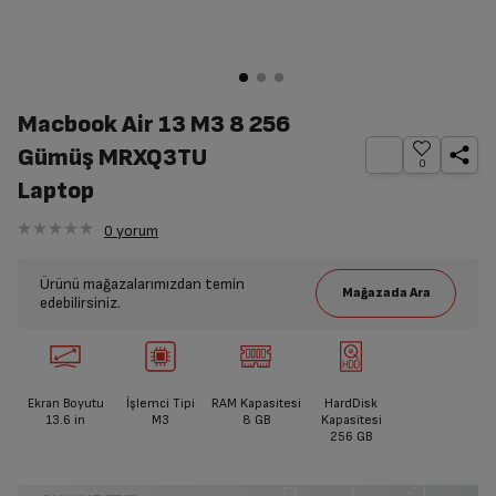
Macbook Air 13 M3 8 256
Gümüş MRXQ3TU
0
Laptop
0
yorum
Ürünü mağazalarımızdan temin
edebilirsiniz.
Ekran Boyutu
İşlemci Tipi
RAM Kapasitesi
HardDisk
13.6
in
M3
8 GB
Kapasitesi
256 GB