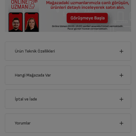
Ürün Teknik Özellikleri
30
cm
Hangi Mağazada Var
İl
İptal ve İade
Derinlik
Genişlik
22
cm
30
cm
İlçe
İptal/İade Talebi Oluşturun
Yorumlar
Siparişlerim sayfasından iade etmek istediğiniz ürünü
bulup, İptal/İade Et’e tıklayarak süreci başlatabilirsiniz.