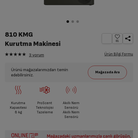
810 KMG
81
Kurutma Makinesi
Ürün Bilgi Formu
3
yorum
Ürünü mağazalarımızdan temin
edebilirsiniz.
Kurutma
ProScent
Akıllı Nem
Kapasitesi
Teknolojisi
Sensörü
8
kg
Tazeleme
Akıllı Nem
Sensörü