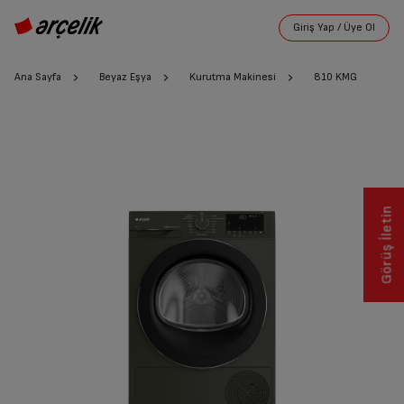
Ana Sayfa
Beyaz Eşya
Kurutma Makinesi
810 KMG
Görüş İletin