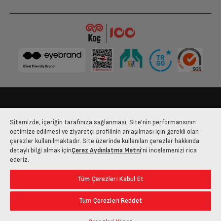
Tambur Aydınlatma
DC LED
Direkt Su Tahliyesi
Var
Su Tankı Dolu Uyarısı
Var
Onur
Y
18-07-2023
Gerçekten mükemmel bir ürün düğün için bütün beyaz
Kondenser Temizleme
Var
eşyamı sizden aldım teşekkürler arçelik.
Uyarısı
Bize Ulaşın
Kişisel Verilerin Korunması
İşlem Rehberi
Bu yorumu faydalı buluyor musunuz?
Fıltre Temizleme Uyarısı
Var
Sitemizde, içeriğin tarafınıza sağlanması, Site’nin performansının
Satış Sözleşmesi
optimize edilmesi ve ziyaretçi profilinin anlaşılması için gerekli olan
çerezler kullanılmaktadır. Site üzerinde kullanılan çerezler hakkında
Program Sonu Sesli Uyarı
Var
© 2025 arcelik.com.tr
detaylı bilgi almak için
Çerez Aydınlatma Metni
’ni incelemenizi rica
ederiz.
Müşteri Temsilcisi
Çocuk Kilidi
Var
Tüm Çerezleri Kabul Et
Merhaba ,bunları sizden duymak çok güzel. İyi
günlerde kullanmanızı dileriz.
Pratik Filtre
Var
Tüm Çerezleri Reddet
Bu yorumu faydalı buluyor musunuz?