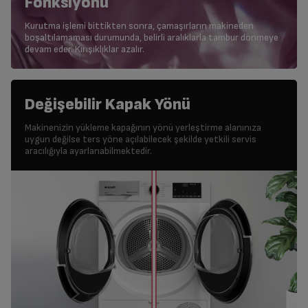
Fonksiyonu
Kurutma işlemi bittikten sonra, çamaşırların makineden
boşaltılamaması durumunda, belirli aralıklarla tambur dönmeye
devam eder. Kırışıklıklar azalır.
Değişebilir Kapak Yönü
Makinenizin yükleme kapağının yönü yerleştirme alanınıza
uygun değilse ters yöne açılabilecek şekilde yetkili servis
aracılığıyla ayarlanabilmektedir.