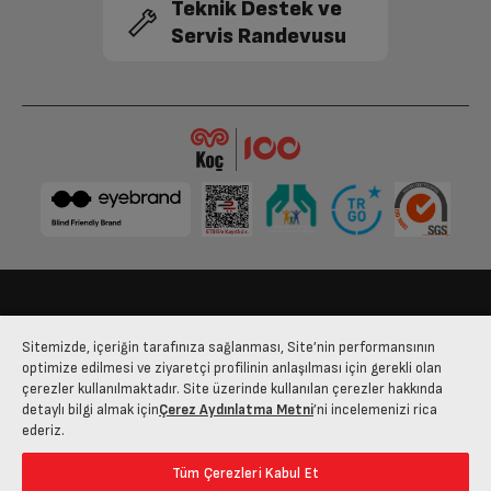
Teknik Destek ve
Program Takip Göstergesi
Var
Servis Randevusu
Zaman Erteleme Özelliği
3, 6 veya 9 Saat
Tambur Aydınlatma
Var
Direkt Su Tahliyesi
Var
Su Tankı Dolu Uyarısı
Var
Kondenser Temizleme
Var
Bize Ulaşın
Kişisel Verilerin Korunması
İşlem Rehberi
Uyarısı
Sitemizde, içeriğin tarafınıza sağlanması, Site’nin performansının
Satış Sözleşmesi
optimize edilmesi ve ziyaretçi profilinin anlaşılması için gerekli olan
Fıltre Temizleme Uyarısı
Var
çerezler kullanılmaktadır. Site üzerinde kullanılan çerezler hakkında
© 2025 arcelik.com.tr
detaylı bilgi almak için
Çerez Aydınlatma Metni
’ni incelemenizi rica
ederiz.
Program Sonu Sesli Uyarı
Var
Tüm Çerezleri Kabul Et