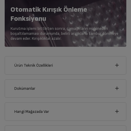
Otomatik Kırışık Önleme
Fonksiyonu
Kurutma işlemi bittikten sonra, çamaşırların makineden
boşaltılamaması durumunda, belirli aralıklarla tambur dönmeye
devam eder. Kırışıklıklar azalır.
Ürün Teknik Özellikleri
60
cm
Dokümanlar
Ürünün güvenli kurulum ve kullanımı ile ilgili bilgiler ve işaretlerin
açıklamaları kullanma kılavuzlarının ilk bölümünde verilmiştir.
Hangi Mağazada Var
cm
Türkçe
English
85
İl