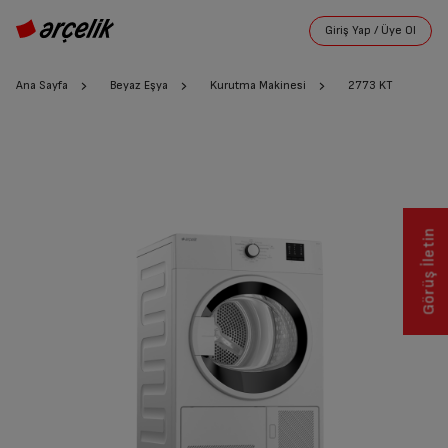
Ana Sayfa
Beyaz Eşya
Kurutma Makinesi
2773 KT
Görüş İletin