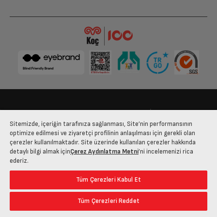
Bize Ulaşın
Kişisel Verilerin Korunması
İşlem Rehberi
Sitemizde, içeriğin tarafınıza sağlanması, Site’nin performansının
Satış Sözleşmesi
optimize edilmesi ve ziyaretçi profilinin anlaşılması için gerekli olan
çerezler kullanılmaktadır. Site üzerinde kullanılan çerezler hakkında
© 2025 arcelik.com.tr
detaylı bilgi almak için
Çerez Aydınlatma Metni
’ni incelemenizi rica
ederiz.
Tüm Çerezleri Kabul Et
Tüm Çerezleri Reddet