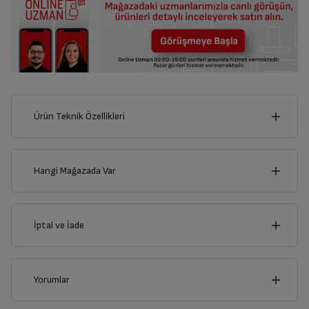
Ürün Teknik Özellikleri
2
cm
Hangi Mağazada Var
İl
İptal ve İade
Derinlik
Genişlik
1
cm
2
cm
İlçe
İptal/İade Talebi Oluşturun
Yorumlar
Siparişlerim sayfasından iade etmek istediğiniz ürünü
bulup, İptal/İade Et’e tıklayarak süreci başlatabilirsiniz.