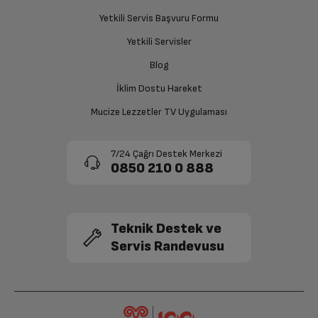
Ücret iadesi gerçekleştiğinde SMS ile bilgilendirme
Yetkili Servis Başvuru Formu
sağlanacaktır.
Yetkili Servisler
Siparişiniz henüz teslim edilmediyse iptal talebinizin
Blog
onaylanması sonrasında ücret iadeniz en kısa süre içerisinde
gerçekleşecektir.
İklim Dostu Hareket
Mucize Lezzetler TV Uygulaması
7/24 Çağrı Destek Merkezi
0850 210 0 888
Teknik Destek ve
Servis Randevusu