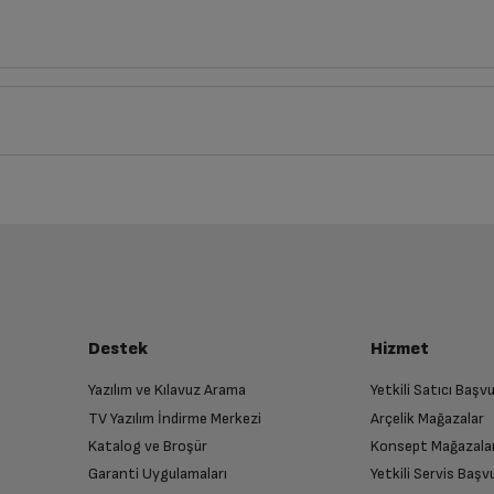
Derinlik
Genişlik
7
cm
3
cm
iz ürünü bulup, İptal/İade Et’e tıklayarak süreci başlatabilirsiniz.
Bu ürüne henüz yorum yapılmamış.
İlk yorumu sen yap!
luşturun
Kablosuz Kulak İçi Kulaklık
almak üzere sizinle randevu için iletişime geçecektir.
Destek
Hizmet
Siyah
Yazılım ve Kılavuz Arama
Yetkili Satıcı Baş
TV Yazılım İndirme Merkezi
Arçelik Mağazalar
n
Var
Katalog ve Broşür
Konsept Mağazala
 birlikte yetkili servise teslim edin.
Garanti Uygulamaları
Yetkili Servis Baş