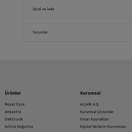
İptal ve İade
İlçe
Yorumlar
İptal/İade Talebi Oluşturun
Siparişlerim sayfasından iade etmek istediğin
Genel Özellikler
Yetkili Servis İade Randevusu O
Kulaklık Tipi
Yetkili servis, ürünü adresinizinden teslim 
Ürünler
Kurumsal
Ürün Rengi
Beyaz Eşya
Arçelik A.Ş.
Ankastre
Kurumsal Çözümler
Ürünü Yetkili Servise Teslim Edi
Bluetooth
Elektronik
Insan Kaynakları
Ürünü eksiksiz ve hasarsız olarak faturası ile
Isıtma Soğutma
Kişisel Verilerin Korunması