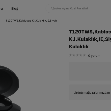
ler
Blog
Ağustos Ayına Özel Fırsatlar!
T120TWS,Kablosuz K.i.Kulaklık,IE,Siyah
T120TWS,Kablos
K.i.Kulaklık,IE,S
Kulaklık
0
yorum
Ürünü mağazalarımızdan t