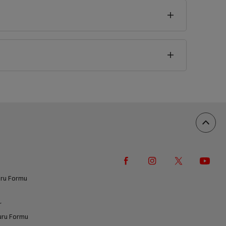
vuru Formu
r
vuru Formu