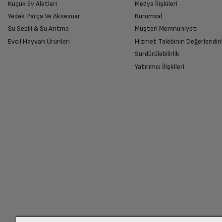
Küçük Ev Aletleri
Medya İlişkileri
Yedek Parça Ve Aksesuar
Kurumsal
Su Sebili & Su Arıtma
Müşteri Memnuniyeti
İade Talebiniz Onaylansın
Evcil Hayvan Ürünleri
Hizmet Talebinin Değerlendiri
Yetkili servis gerekli kontrolleri sağladıkta
Sürdürülebilirlik
Yatırımcı İlişkileri
Ücretiniz İade Edilsin
Ücret iadesi gerçekleştiğinde SMS ile bilgil
Siparişiniz henüz teslim edilmediyse iptal talebinizin onayl