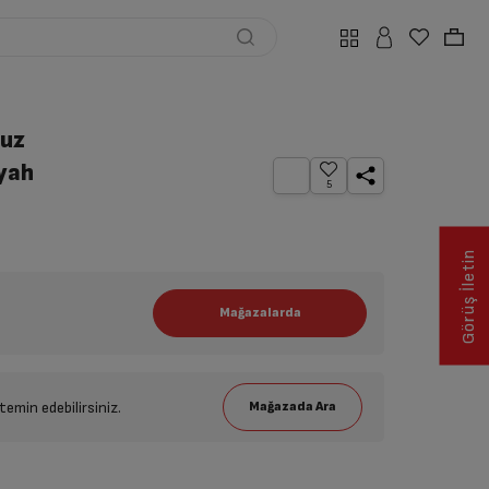
uz
iyah
5
Görüş İletin
emin edebilirsiniz.