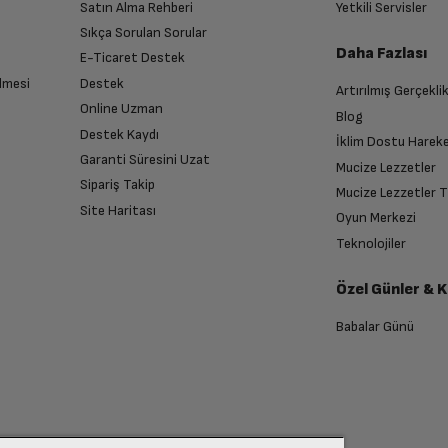
Satın Alma Rehberi
Yetkili Servisler
Sıkça Sorulan Sorular
Daha Fazlası
E-Ticaret Destek
lmesi
Destek
Artırılmış Gerçekli
n sonra İade süreciniz tamamlanacaktır.
Online Uzman
Blog
Destek Kaydı
İklim Dostu Harek
Garanti Süresini Uzat
Mucize Lezzetler
Sipariş Takip
Mucize Lezzetler 
Site Haritası
Oyun Merkezi
endirme sağlanacaktır.
Teknolojiler
Özel Günler & 
anması sonrasında ücret iadeniz en kısa süre içerisinde gerçekleşecektir.
Babalar Günü