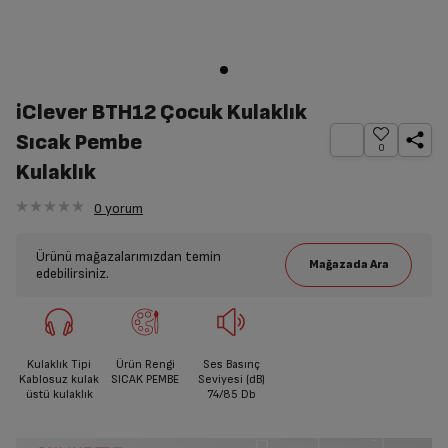
iClever BTH12 Çocuk Kulaklık
Sıcak Pembe
0
Kulaklık
0
yorum
Ürünü mağazalarımızdan temin
edebilirsiniz.
Kulaklık Tipi
Ürün Rengi
Ses Basınç
Kablosuz kulak
SICAK PEMBE
Seviyesi (dB)
üstü kulaklık
74/85 Db