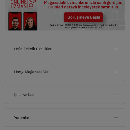
Ürün Teknik Özellikleri
21
cm
Hangi Mağazada Var
İl
İptal ve İade
cm
5
İlçe
İptal/İade Talebi Oluşturun
Yorumlar
Siparişlerim sayfasından iade etmek istediğiniz ürünü
bulup, İptal/İade Et’e tıklayarak süreci başlatabilirsiniz.