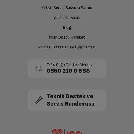
Ücret iadesi gerçekleştiğinde SMS ile bilgilendirme
Yetkili Servis Başvuru Formu
sağlanacaktır.
Yetkili Servisler
Siparişiniz henüz teslim edilmediyse iptal talebinizin
Blog
onaylanması sonrasında ücret iadeniz en kısa süre içerisinde
gerçekleşecektir.
İklim Dostu Hareket
Mucize Lezzetler TV Uygulaması
7/24 Çağrı Destek Merkezi
0850 210 0 888
Teknik Destek ve
Servis Randevusu