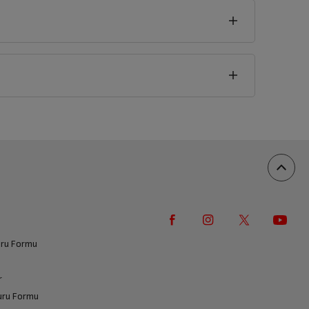
vuru Formu
r
vuru Formu