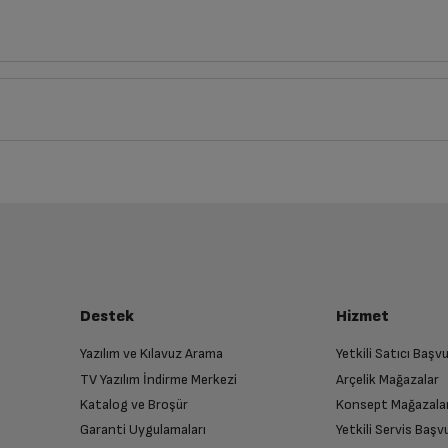
Derinlik
Genişlik
4
cm
10
cm
iz ürünü bulup, İptal/İade Et’e tıklayarak süreci başlatabilirsiniz.
Bu ürüne henüz yorum yapılmamış.
İlk yorumu sen yap!
luşturun
Kablosuz TWS Kulaklık
almak üzere sizinle randevu için iletişime geçecektir.
Destek
Hizmet
Beyaz
Yazılım ve Kılavuz Arama
Yetkili Satıcı Baş
TV Yazılım İndirme Merkezi
Arçelik Mağazalar
n
Var
Katalog ve Broşür
Konsept Mağazala
 birlikte yetkili servise teslim edin.
Garanti Uygulamaları
Yetkili Servis Baş