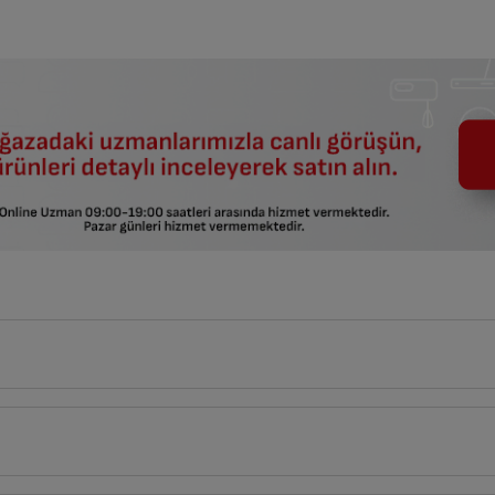
10
cm