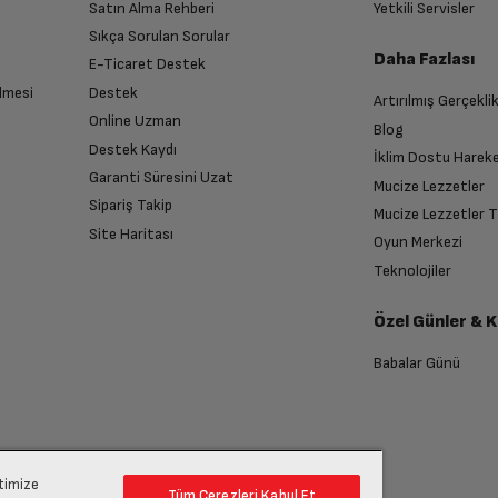
Satın Alma Rehberi
Yetkili Servisler
Var
Sıkça Sorulan Sorular
Daha Fazlası
E-Ticaret Destek
lmesi
Destek
Artırılmış Gerçekli
n sonra İade süreciniz tamamlanacaktır.
Online Uzman
Blog
Destek Kaydı
İklim Dostu Harek
Garanti Süresini Uzat
Mucize Lezzetler
Sipariş Takip
Mucize Lezzetler 
Site Haritası
Oyun Merkezi
endirme sağlanacaktır.
Teknolojiler
Özel Günler & 
anması sonrasında ücret iadeniz en kısa süre içerisinde gerçekleşecektir.
Babalar Günü
ptimize
Tüm Çerezleri Kabul Et