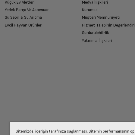
Küçük Ev Aletleri
Medya İlişkileri
Bluetooth
Yedek Parça Ve Aksesuar
Kurumsal
Su Sebili & Su Arıtma
Müşteri Memnuniyeti
İade Talebiniz Onaylansın
Evcil Hayvan Ürünleri
Hizmet Talebinin Değerlendiri
Yetkili servis gerekli kontrolleri sağladıkta
Sürdürülebilirlik
Yatırımcı İlişkileri
Ücretiniz İade Edilsin
Ücret iadesi gerçekleştiğinde SMS ile bilgil
Siparişiniz henüz teslim edilmediyse iptal talebinizin onayl
Sitemizde, içeriğin tarafınıza sağlanması, Site’nin performansının o