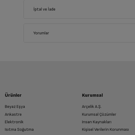
İptal ve İade
İlçe
Yorumlar
İptal/İade Talebi Oluşturun
Siparişlerim sayfasından iade etmek istediğin
Genel Özellikler
Yetkili Servis İade Randevusu O
Kulaklık Tipi
Yetkili servis, ürünü adresinizinden teslim 
Ürünler
Kurumsal
Ürün Rengi
Beyaz Eşya
Arçelik A.Ş.
Ankastre
Kurumsal Çözümler
Ürünü Yetkili Servise Teslim Edi
Mikrofon
Elektronik
Insan Kaynakları
Ürünü eksiksiz ve hasarsız olarak faturası ile
Isıtma Soğutma
Kişisel Verilerin Korunması