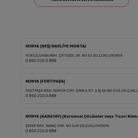
KONYA (BEŞ) NAKLİYE MONTAJ
HOROZLUHAN MAH. ÇİFTEGÖL SK. NO:62 SELÇUKLU/KONYA
0 850 210 0 888
KONYA (FERİTPAŞA)
FERİTPAŞA MAH. KERKÜK CAD. DAMLA SİT. A BLOK NO:21/A SELÇUKL
0 850 210 0 888
KONYA (KARATAY) (Kurumsal Çözümler veya Ticari Klima 
ŞEKER MAH. İNANÇ SOK. NO:14/B SELÇUKLU/KONYA
0 850 210 0 888