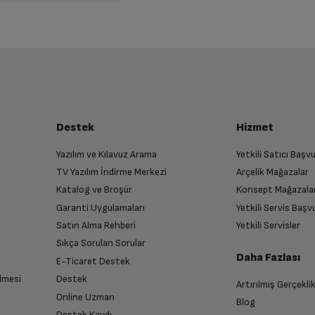
Destek
Hizmet
Yazılım ve Kılavuz Arama
Yetkili Satıcı Baş
TV Yazılım İndirme Merkezi
Arçelik Mağazalar
Katalog ve Broşür
Konsept Mağazala
Garanti Uygulamaları
Yetkili Servis Baş
Satın Alma Rehberi
Yetkili Servisler
Sıkça Sorulan Sorular
Daha Fazlası
E-Ticaret Destek
lmesi
Destek
Artırılmış Gerçekli
Online Uzman
Blog
Destek Kaydı