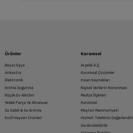
Ürünler
Kurumsal
Beyaz Eşya
Arçelik A.Ş.
Ankastre
Kurumsal Çözümler
Elektronik
Insan Kaynakları
Isıtma Soğutma
Kişisel Verilerin Korunması
Küçük Ev Aletleri
Medya İlişkileri
Yedek Parça Ve Aksesuar
Kurumsal
Su Sebili & Su Arıtma
Müşteri Memnuniyeti
Evcil Hayvan Ürünleri
Hizmet Talebinin Değerlendiri
Sürdürülebilirlik
Yatırımcı İlişkileri