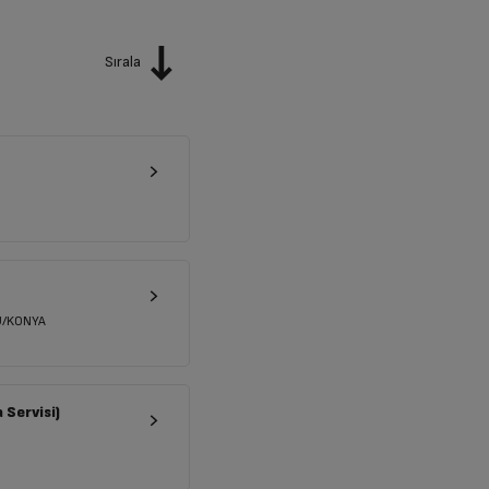
Sırala
U/KONYA
Servisi)