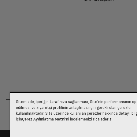
Sitemizde, içeriğin tarafınıza sağlanması, Site’nin performansının o
edilmesi ve ziyaretçi profilinin anlaşılması için gerekli olan çerezler
kullanılmaktadır. Site üzerinde kullanılan çerezler hakkında detaylı bil
için
Çerez Aydınlatma Metni
’ni incelemenizi rica ederiz.