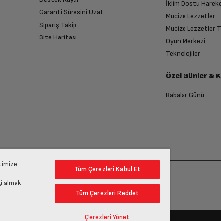
İklim Dostu Harek
Garanti Süresini Uzat
Mucize Lezzetler
Sipariş Takip
Mucize Lezzetler 
Site Haritası
Oyun Merkezi
Teknolojiler
Özel Günler & 
Babalar Günü
ptimize
Tüm Çerezleri Kabul Et
gi almak
Tüm Çerezleri Reddet
Çerezleri Yönet