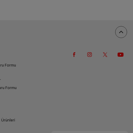
vuru Formu
r
vuru Formu
k Ürünleri