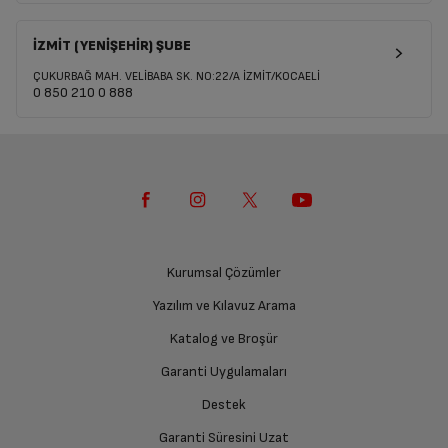
İZMİT (YENİŞEHİR) ŞUBE
ÇUKURBAĞ MAH. VELİBABA SK. NO:22/A İZMİT/KOCAELİ
0 850 210 0 888
Kurumsal Çözümler
Yazılım ve Kılavuz Arama
Katalog ve Broşür
Garanti Uygulamaları
Destek
Garanti Süresini Uzat