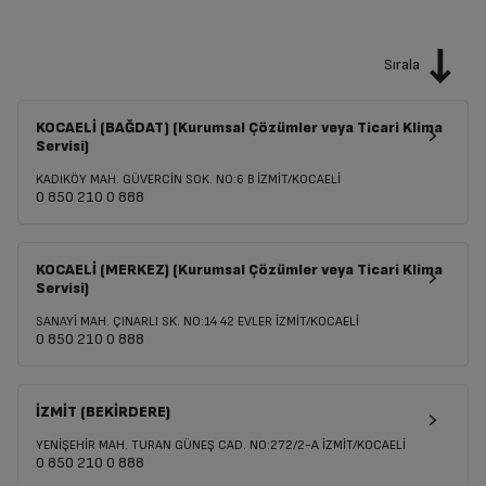
Sırala
KOCAELİ (BAĞDAT) (Kurumsal Çözümler veya Ticari Klima
Servisi)
KADIKÖY MAH. GÜVERCİN SOK. NO:6 B İZMİT/KOCAELİ
0 850 210 0 888
KOCAELİ (MERKEZ) (Kurumsal Çözümler veya Ticari Klima
Servisi)
SANAYİ MAH. ÇINARLI SK. NO:14 42 EVLER İZMİT/KOCAELİ
0 850 210 0 888
İZMİT (BEKİRDERE)
YENİŞEHİR MAH. TURAN GÜNEŞ CAD. NO:272/2-A İZMİT/KOCAELİ
0 850 210 0 888