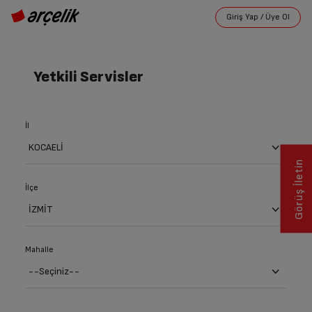
Yetkili Servisler
İl
Görüş İletin
İlçe
Mahalle