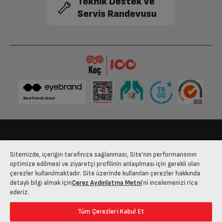
Teknik Destek ve
Servis Randevusu
Bize Ulaşın
Kişisel Verilerin Korunması
İşlem Rehberi
Sitemizde, içeriğin tarafınıza sağlanması, Site’nin performansının
Satış Sözleşmesi
optimize edilmesi ve ziyaretçi profilinin anlaşılması için gerekli olan
çerezler kullanılmaktadır. Site üzerinde kullanılan çerezler hakkında
© 2025 arcelik.com.tr
detaylı bilgi almak için
Çerez Aydınlatma Metni
’ni incelemenizi rica
ederiz.
Tüm Çerezleri Kabul Et