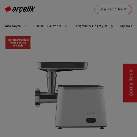
Ana Sayfa
Küçük Ev Aletleri
Karıştırıcı& Doğrayıcı
Kıyma Mak
Görüş İletin