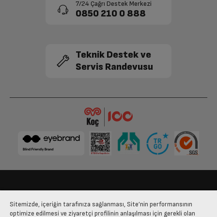
7/24 Çağrı Destek Merkezi
0850 210 0 888
Teknik Destek ve
Servis Randevusu
Bize Ulaşın
Kişisel Verilerin Korunması
İşlem Rehberi
Sitemizde, içeriğin tarafınıza sağlanması, Site’nin performansının
Satış Sözleşmesi
optimize edilmesi ve ziyaretçi profilinin anlaşılması için gerekli olan