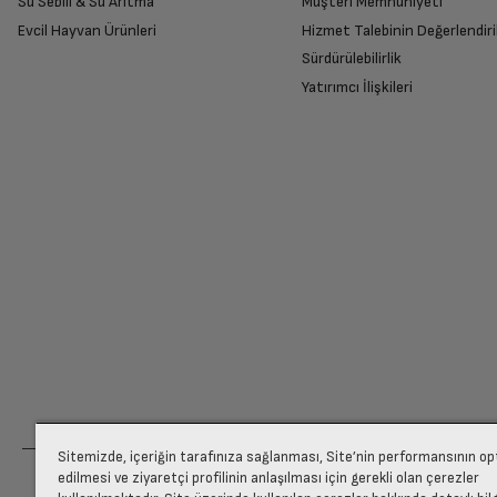
Su Sebili & Su Arıtma
Müşteri Memnuniyeti
İade Talebiniz Onaylansın
Evcil Hayvan Ürünleri
Hizmet Talebinin Değerlendiri
Yetkili servis gerekli kontrolleri sağladıkta
Sürdürülebilirlik
Yatırımcı İlişkileri
Ücretiniz İade Edilsin
Ücret iadesi gerçekleştiğinde SMS ile bilgil
Siparişiniz henüz teslim edilmediyse iptal talebinizin onayl
Sitemizde, içeriğin tarafınıza sağlanması, Site’nin performansının o
edilmesi ve ziyaretçi profilinin anlaşılması için gerekli olan çerezler