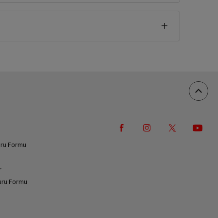
vuru Formu
r
vuru Formu