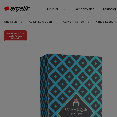
Ürünler
Kampanyalar
Teknoloji
Ana Sayfa
Küçük Ev Aletleri
Kahve Makinesi
Kahve Kapsülü