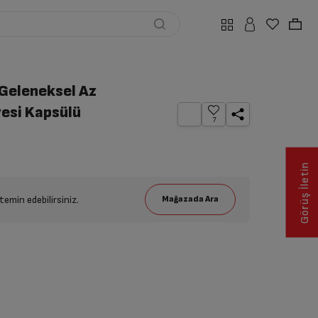
 Geleneksel Az
vesi Kapsülü
7
Görüş İletin
emin edebilirsiniz.