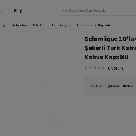
ler
Blog
Ağustos Ayına Özel Fırsatlar!
Selamlique 10'lu Geleneksel Az Şekerli Türk Kahvesi Kapsülü
Selamlique 10'lu
Şekerli Türk Kah
Kahve Kapsülü
0
yorum
Ürünü mağazalarımızdan t