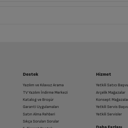
1
cm
1
cm
iz ürünü bulup, İptal/İade Et’e tıklayarak süreci başlatabilirsiniz.
Bu ürüne henüz yorum yapılmamış.
İlk yorumu sen yap!
luşturun
almak üzere sizinle randevu için iletişime geçecektir.
Destek
Hizmet
Yazılım ve Kılavuz Arama
Yetkili Satıcı Baş
TV Yazılım İndirme Merkezi
Arçelik Mağazalar
n
Katalog ve Broşür
Konsept Mağazala
 birlikte yetkili servise teslim edin.
Garanti Uygulamaları
Yetkili Servis Baş
Satın Alma Rehberi
Yetkili Servisler
Sıkça Sorulan Sorular
Daha Fazlası