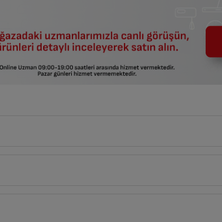
1
cm
Derinlik
Genişlik