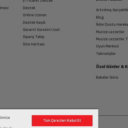
E-Ticaret Destek
lmesi
Destek
Artırılmış Gerçekli
n sonra İade süreciniz tamamlanacaktır.
Online Uzman
Blog
Destek Kaydı
İklim Dostu Harek
Garanti Süresini Uzat
Mucize Lezzetler
Sipariş Takip
Mucize Lezzetler 
Site Haritası
Oyun Merkezi
endirme sağlanacaktır.
Teknolojiler
Özel Günler & 
anması sonrasında ücret iadeniz en kısa süre içerisinde gerçekleşecektir.
Babalar Günü
ptimize
Tüm Çerezleri Kabul Et