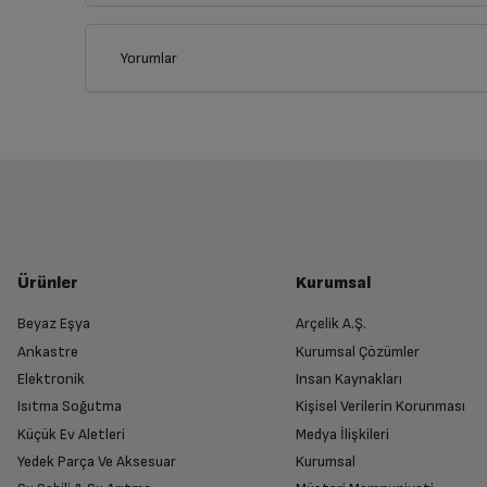
İlçe
Yorumlar
İptal/İade Talebi Oluşturun
Siparişlerim sayfasından iade etmek istediğin
Yetkili Servis İade Randevusu O
Yetkili servis, ürünü adresinizinden teslim 
Ürünler
Kurumsal
Beyaz Eşya
Arçelik A.Ş.
Ankastre
Kurumsal Çözümler
Ürünü Yetkili Servise Teslim Edi
Elektronik
Insan Kaynakları
Ürünü eksiksiz ve hasarsız olarak faturası ile
Isıtma Soğutma
Kişisel Verilerin Korunması
Küçük Ev Aletleri
Medya İlişkileri
Yedek Parça Ve Aksesuar
Kurumsal