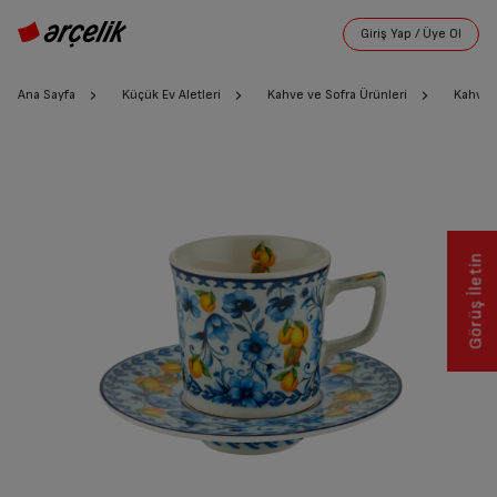
Ana Sayfa
Küçük Ev Aletleri
Kahve ve Sofra Ürünleri
Kahve F
Görüş İletin