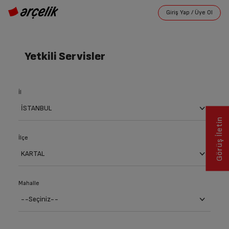
Yetkili Servisler
İl
Görüş İletin
İlçe
Mahalle