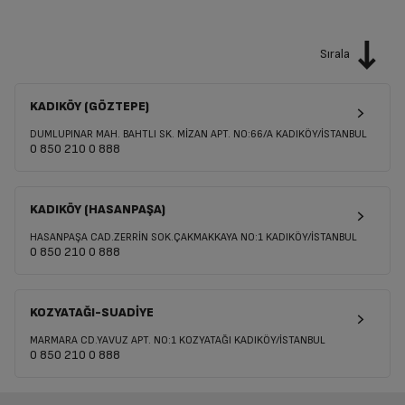
Sırala
KADIKÖY (GÖZTEPE)
DUMLUPINAR MAH. BAHTLI SK. MİZAN APT. NO:66/A KADIKÖY/İSTANBUL
0 850 210 0 888
KADIKÖY (HASANPAŞA)
HASANPAŞA CAD.ZERRİN SOK.ÇAKMAKKAYA NO:1 KADIKÖY/İSTANBUL
0 850 210 0 888
KOZYATAĞI-SUADİYE
MARMARA CD.YAVUZ APT. NO:1 KOZYATAĞI KADIKÖY/İSTANBUL
0 850 210 0 888