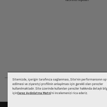
Sitemizde, içeriğin tarafınıza sağlanması, Site’nin performansının o
edilmesi ve ziyaretçi profilinin anlaşılması için gerekli olan çerezler
kullanılmaktadır. Site üzerinde kullanılan çerezler hakkında detaylı bil
için
Çerez Aydınlatma Metni
’ni incelemenizi rica ederiz.