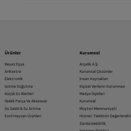
Ürünler
Kurumsal
Beyaz Eşya
Arçelik A.Ş.
Ankastre
Kurumsal Çözümler
Elektronik
Insan Kaynakları
Isıtma Soğutma
Kişisel Verilerin Korunması
Küçük Ev Aletleri
Medya İlişkileri
Yedek Parça Ve Aksesuar
Kurumsal
Su Sebili & Su Arıtma
Müşteri Memnuniyeti
Evcil Hayvan Ürünleri
Hizmet Talebinin Değerlendiri
Sürdürülebilirlik
Yatırımcı İlişkileri