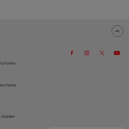
vuru Formu
r
vuru Formu
k Ürünleri