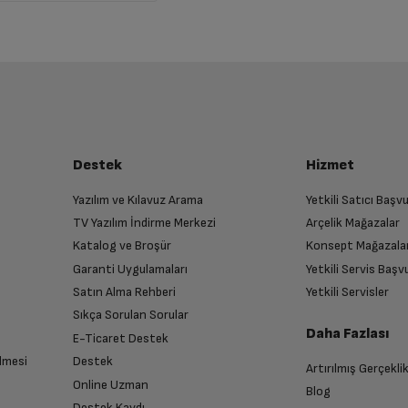
Destek
Hizmet
Yazılım ve Kılavuz Arama
Yetkili Satıcı Baş
TV Yazılım İndirme Merkezi
Arçelik Mağazalar
Katalog ve Broşür
Konsept Mağazala
Garanti Uygulamaları
Yetkili Servis Baş
Satın Alma Rehberi
Yetkili Servisler
Sıkça Sorulan Sorular
Daha Fazlası
E-Ticaret Destek
lmesi
Destek
Artırılmış Gerçekli
Online Uzman
Blog
Destek Kaydı