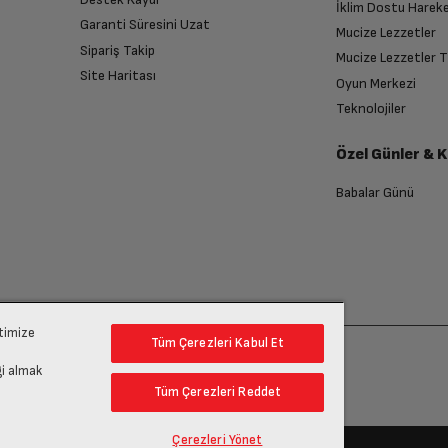
İklim Dostu Harek
Garanti Süresini Uzat
Mucize Lezzetler
Sipariş Takip
Mucize Lezzetler 
Site Haritası
Oyun Merkezi
Teknolojiler
Özel Günler & 
Babalar Günü
ptimize
Tüm Çerezleri Kabul Et
gi almak
Tüm Çerezleri Reddet
Çerezleri Yönet