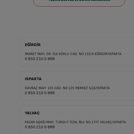
EĞİRDİR
İMARET MAH. DR. İSA KÖKLÜ CAD. NO:132/A EĞİRDİR/ISPARTA
0 850 210 0 888
ISPARTA
DAVRAZ MAH. 115 CAD. NO:125 MERKEZ İLÇE/ISPARTA
0 850 210 0 888
YALVAÇ
PAZAR AŞAĞI MAH. TURGUT ÖZAL BLV. NO:17/C YALVAÇ/ISPARTA
0 850 210 0 888