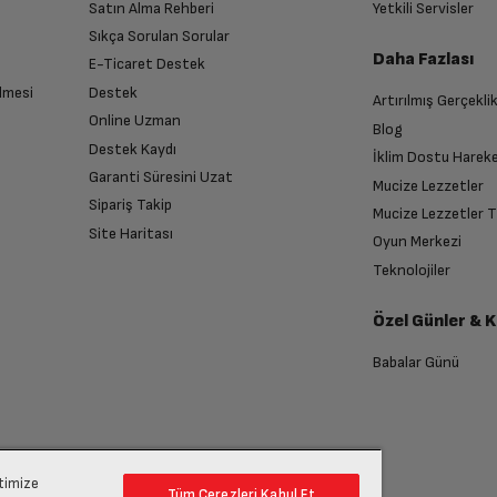
Satın Alma Rehberi
Yetkili Servisler
Var
Sıkça Sorulan Sorular
Daha Fazlası
E-Ticaret Destek
Var
lmesi
Destek
Artırılmış Gerçekli
n sonra İade süreciniz tamamlanacaktır.
Online Uzman
Blog
Destek Kaydı
Blue
İklim Dostu Harek
Garanti Süresini Uzat
Mucize Lezzetler
Sipariş Takip
Mucize Lezzetler 
iOS
Site Haritası
Oyun Merkezi
endirme sağlanacaktır.
Teknolojiler
iOS 14
Özel Günler & 
anması sonrasında ücret iadeniz en kısa süre içerisinde gerçekleşecektir.
Babalar Günü
A14 Bionic Çip
6
ptimize
Tüm Çerezleri Kabul Et