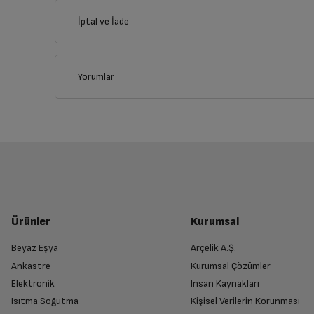
İptal ve İade
İlçe
Yorumlar
İptal/İade Talebi Oluşturun
Siparişlerim sayfasından iade etmek istediğin
Genel Özellikler
Yetkili Servis İade Randevusu O
Super Retina HD
Yetkili servis, ürünü adresinizinden teslim 
Ürünler
Kurumsal
Retina HD
Beyaz Eşya
Arçelik A.Ş.
Ankastre
Kurumsal Çözümler
Ürünü Yetkili Servise Teslim Edi
Yüz Haritalama
Elektronik
Insan Kaynakları
Ürünü eksiksiz ve hasarsız olarak faturası ile
Isıtma Soğutma
Kişisel Verilerin Korunması