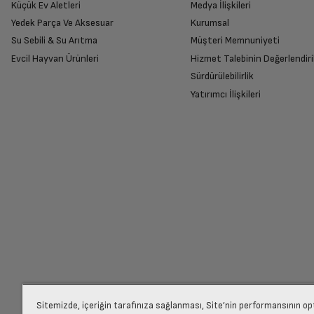
Küçük Ev Aletleri
Medya İlişkileri
Animoji
Yedek Parça Ve Aksesuar
Kurumsal
Su Sebili & Su Arıtma
Müşteri Memnuniyeti
İade Talebiniz Onaylansın
Portre Işığı
Evcil Hayvan Ürünleri
Hizmet Talebinin Değerlendiri
Yetkili servis gerekli kontrolleri sağladıkta
Sürdürülebilirlik
Yatırımcı İlişkileri
Renk
Ücretiniz İade Edilsin
İşletim Sistemi
Ücret iadesi gerçekleştiğinde SMS ile bilgil
İşletim Sistemi Versionu
Siparişiniz henüz teslim edilmediyse iptal talebinizin onayl
İşlemci
İşlemci Çekirdek Sayısı
Sitemizde, içeriğin tarafınıza sağlanması, Site’nin performansının o