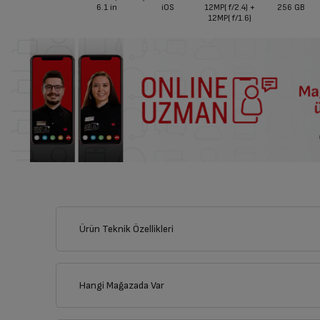
6.1
in
iOS
12MP( f/2.4) +
256 GB
12MP( f/1.6)
Ürün Teknik Özellikleri
Hangi Mağazada Var
İl