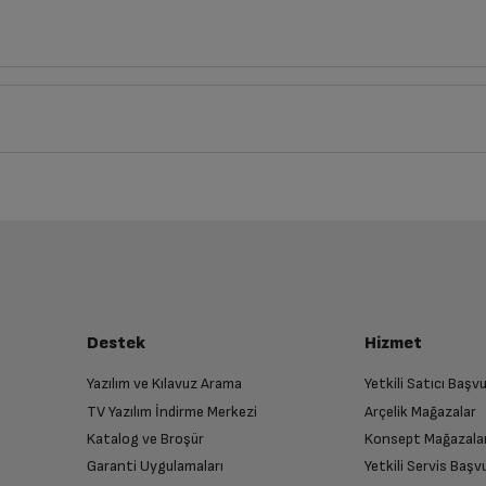
Derinlik
Genişlik
1
cm
7
cm
iz ürünü bulup, İptal/İade Et’e tıklayarak süreci başlatabilirsiniz.
Bu ürüne henüz yorum yapılmamış.
İlk yorumu sen yap!
luşturun
Var
almak üzere sizinle randevu için iletişime geçecektir.
Destek
Hizmet
Var
Yazılım ve Kılavuz Arama
Yetkili Satıcı Baş
TV Yazılım İndirme Merkezi
Arçelik Mağazalar
n
Var
Katalog ve Broşür
Konsept Mağazala
 birlikte yetkili servise teslim edin.
Garanti Uygulamaları
Yetkili Servis Baş