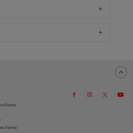
vuru Formu
r
vuru Formu