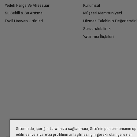
Yedek Parça Ve Aksesuar
Kurumsal
Su Sebili & Su Arıtma
Müşteri Memnuniyeti
İade Talebiniz Onaylansın
İşlemci
Evcil Hayvan Ürünleri
Hizmet Talebinin Değerlendiri
Yetkili servis gerekli kontrolleri sağladıkta
Sürdürülebilirlik
Yatırımcı İlişkileri
İşlemci Çekirdek Sayısı
Ücretiniz İade Edilsin
Ekran Boyutu
Ücret iadesi gerçekleştiğinde SMS ile bilgil
Ekran Çözünürlüğü
Siparişiniz henüz teslim edilmediyse iptal talebinizin onayl
Ekran Tipi
Arka Kamera
Sitemizde, içeriğin tarafınıza sağlanması, Site’nin performansının o
edilmesi ve ziyaretçi profilinin anlaşılması için gerekli olan çerezler