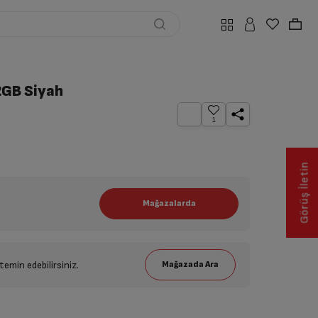
2GB Siyah
1
Görüş İletin
emin edebilirsiniz.