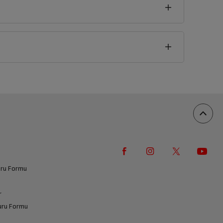
seklik
5
cm
vuru Formu
r
vuru Formu