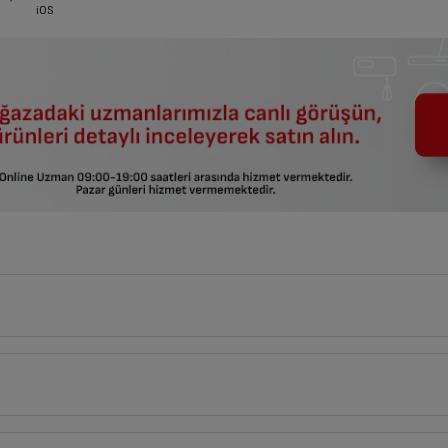
iOS
7
cm