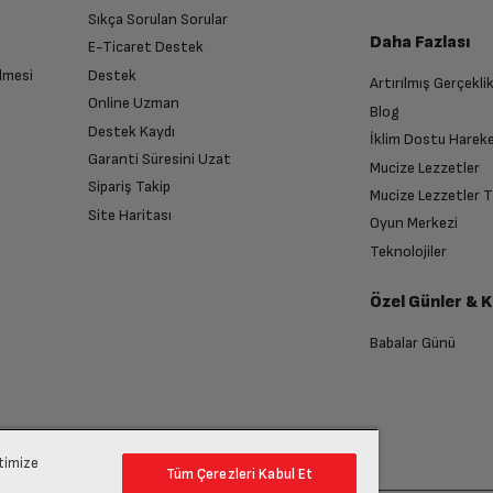
Sıkça Sorulan Sorular
Daha Fazlası
E-Ticaret Destek
A18 Pro
lmesi
Destek
Artırılmış Gerçekli
n sonra İade süreciniz tamamlanacaktır.
Online Uzman
Blog
Destek Kaydı
6
İklim Dostu Harek
Garanti Süresini Uzat
Mucize Lezzetler
Sipariş Takip
Mucize Lezzetler 
6.3 in
Site Haritası
Oyun Merkezi
endirme sağlanacaktır.
Teknolojiler
2622 x 1206
Özel Günler & 
anması sonrasında ücret iadeniz en kısa süre içerisinde gerçekleşecektir.
Babalar Günü
Super Retina XDR Display
48MP+12MP
ptimize
Tüm Çerezleri Kabul Et