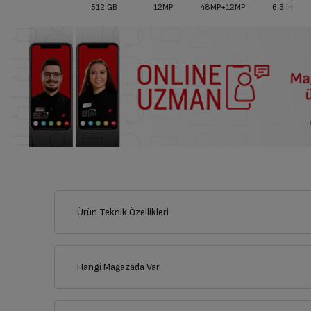
512 GB
12MP
48MP+12MP
6.3
in
Ürün Teknik Özellikleri
Hangi Mağazada Var
İl