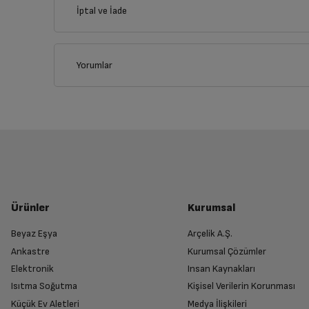
İptal ve İade
İlçe
Yorumlar
İptal/İade Talebi Oluşturun
Siparişlerim sayfasından iade etmek istediğin
Genel Özellikler
Yetkili Servis İade Randevusu O
Yüz Haritalama
Yetkili servis, ürünü adresinizinden teslim 
Ürünler
Kurumsal
Renk
Beyaz Eşya
Arçelik A.Ş.
Ankastre
Kurumsal Çözümler
Ürünü Yetkili Servise Teslim Edi
İşletim Sistemi
Elektronik
Insan Kaynakları
Ürünü eksiksiz ve hasarsız olarak faturası ile
Isıtma Soğutma
Kişisel Verilerin Korunması
Küçük Ev Aletleri
Medya İlişkileri
İşletim Sistemi Versionu