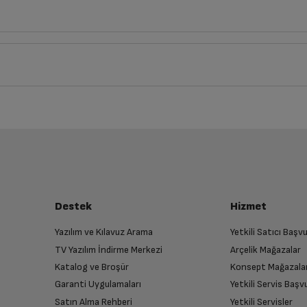
cm
Derinlik
Genişlik
Yük
15
1
cm
7
cm
1
iz ürünü bulup, İptal/İade Et’e tıklayarak süreci başlatabilirsiniz.
Bu ürüne henüz yorum yapılmamış.
İlk yorumu sen yap!
luşturun
Var
almak üzere sizinle randevu için iletişime geçecektir.
Destek
Hizmet
Black
Yazılım ve Kılavuz Arama
Yetkili Satıcı Baş
TV Yazılım İndirme Merkezi
Arçelik Mağazalar
n
iOS
Katalog ve Broşür
Konsept Mağazala
 birlikte yetkili servise teslim edin.
Garanti Uygulamaları
Yetkili Servis Baş
Satın Alma Rehberi
Yetkili Servisler
IOS 18