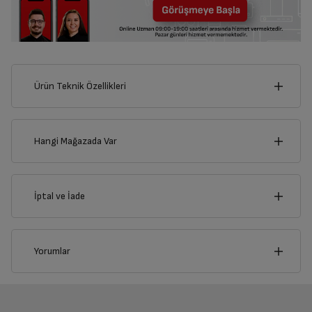
Ürün Teknik Özellikleri
8
cm
Hangi Mağazada Var
İl
İptal ve İade
Derinlik
Genişlik
1
cm
8
cm
İlçe
İptal/İade Talebi Oluşturun
Yorumlar
Siparişlerim sayfasından iade etmek istediğiniz ürünü
bulup, İptal/İade Et’e tıklayarak süreci başlatabilirsiniz.
Genel Özellikler