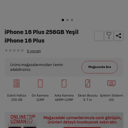
iPhone 16 Plus 256GB Yeşil
0
iPhone 16 Plus
0
yorum
Ürünü mağazalarımızdan temin
edebilirsiniz.
Dahili Hafıza
Ön Kamera
Arka Kamera
Ekran Boyutu
İşletim Sistemi
256 GB
12MP
48MP+12MP
6.7
in
iOS