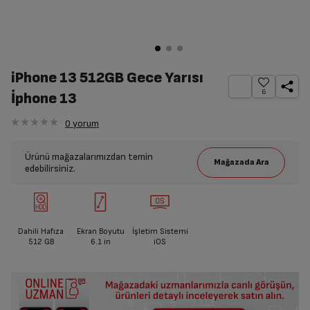
iPhone 13 512GB Gece Yarısı
6
İphone 13
0
yorum
Ürünü mağazalarımızdan temin
edebilirsiniz.
Dahili Hafıza
Ekran Boyutu
İşletim Sistemi
512 GB
6.1
in
iOS