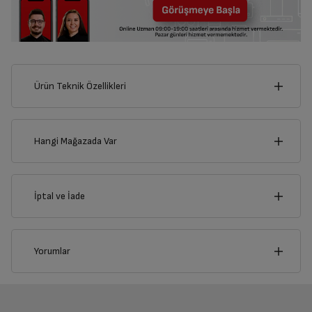
Ürün Teknik Özellikleri
7
cm
Hangi Mağazada Var
İl
İptal ve İade
cm
15
İlçe
İptal/İade Talebi Oluşturun
Yorumlar
Siparişlerim sayfasından iade etmek istediğiniz ürünü
bulup, İptal/İade Et’e tıklayarak süreci başlatabilirsiniz.