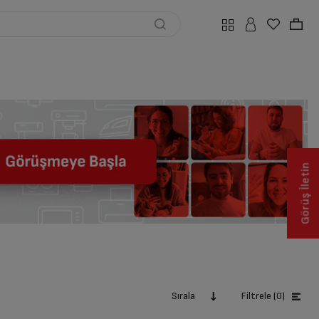
Görüş İletin
Sırala
Filtrele (0)