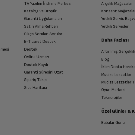
TV Yazılım İndirme Merkezi
Arçelik Mağazalar
Katalog ve Broşür
Konsept Mağazala
Garanti Uygulamaları
Yetkili Servis Baş
Satın Alma Rehberi
Yetkili Servisler
Sıkça Sorulan Sorular
Daha Fazlası
E-Ticaret Destek
lmesi
Destek
Artırılmış Gerçekli
Online Uzman
Blog
Destek Kaydı
İklim Dostu Harek
Garanti Süresini Uzat
Mucize Lezzetler
Sipariş Takip
Mucize Lezzetler 
Site Haritası
Oyun Merkezi
Teknolojiler
Özel Günler & 
Babalar Günü