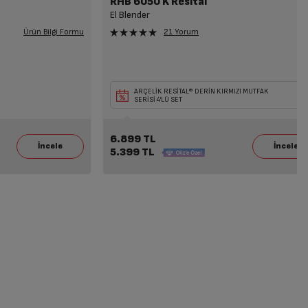
RHB 6050 K Resital
El Blender
Ürün Bilgi Formu
21 Yorum
a
eçili
Seçili Beyaz Eşya veya TV ile Birlikte Seçili
ARÇELİK RESİTAL® DERİN KIRMIZI MUTFAK
Mikrodalga Alımına 7.199 TL İndirim!
SERİSİ 4'LÜ SET
6.899 TL
5.399 TL