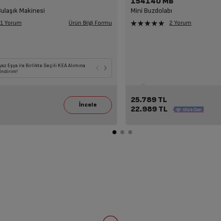
154140 MB
Bulaşık Makinesi
Mini Buzdolabı
Ürün Bilgi Formu
1 Yorum
2 Yorum
ımlarına 43' ve üzeri Tvlerde
yaz Eşya ile Birlikte Seçili KEA Alımına
Seçili Beyaz Eşya veya TV ile Birlikte Seçili KEA y
Seçili Beyaz Eşya, TV, Klima ile Birlikte S
!
İndirim!
da Süpürge Alımına 14.109 TL İndirim!
Havadar Alımlarına 7.249 TL İndirim!
25.789 TL
22.989 TL