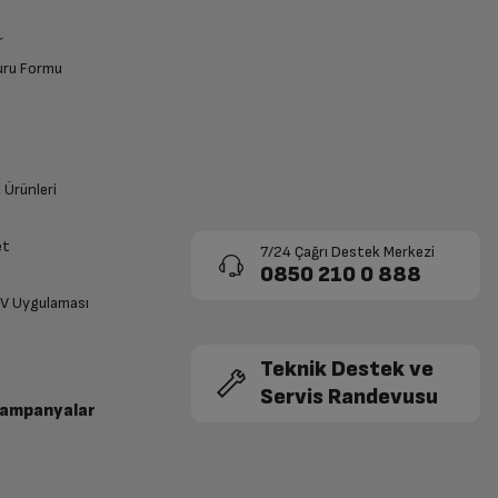
r
vuru Formu
k Ürünleri
et
7/24 Çağrı Destek Merkezi
0850 210 0 888
TV Uygulaması
Teknik Destek ve
Servis Randevusu
Kampanyalar