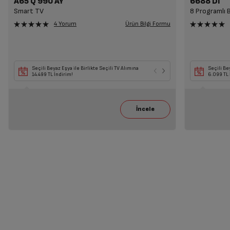
A65 Q 990 AY
6688 DI
Smart TV
8 Programlı 
Ürün Bilgi Formu
4 Yorum
Seçili Beyaz Eşya ile Birlikte Seçili TV Alımına
85' ve üzeri TV Al
Seçili Be
14.499 TL İndirim!
24.699 TL İndirim 
6.099 TL 