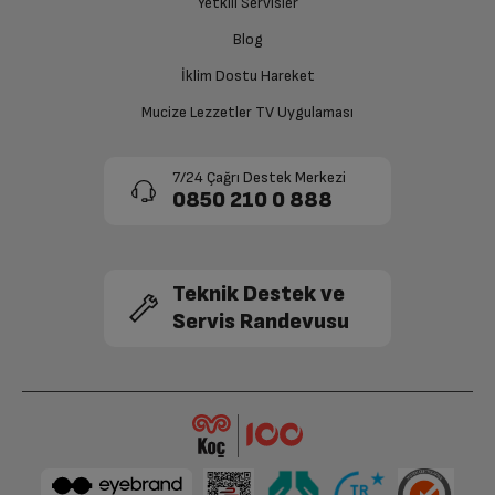
Yetkili Servisler
Siparişiniz henüz teslim edilmediyse iptal talebinizin
Blog
onaylanması sonrasında ücret iadeniz en kısa süre içerisinde
gerçekleşecektir.
İklim Dostu Hareket
Mucize Lezzetler TV Uygulaması
7/24 Çağrı Destek Merkezi
0850 210 0 888
Teknik Destek ve
Servis Randevusu