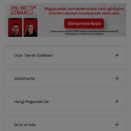
Ürün Teknik Özellikleri
130
cm
Dokümanlar
Ürünün güvenli kurulum ve kullanımı ile ilgili bilgiler ve işaretlerin
açıklamaları kullanma kılavuzlarının ilk bölümünde verilmiştir.
Hangi Mağazada Var
cm
Türkçe
English
Deutsch
84
İl
İptal ve İade