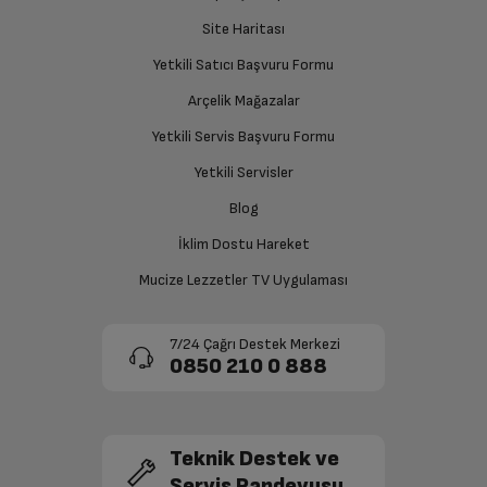
süreciniz tamamlanacaktır.
Yenileme Hızı
50Hz
Site Haritası
Yetkili Satıcı Başvuru Formu
2 x 10 / 20 Watt nominal / müzik
Ses Çıkış Gücü
gücü
Ücretiniz İade Edilsin
Arçelik Mağazalar
Ücret iadesi gerçekleştiğinde SMS ile bilgilendirme
Yetkili Servis Başvuru Formu
sağlanacaktır.
Renk
Siyah
Yetkili Servisler
Ekran Özellikleri
Siparişiniz henüz teslim edilmediyse iptal talebinizin
Blog
onaylanması sonrasında ücret iadeniz en kısa süre içerisinde
gerçekleşecektir.
İklim Dostu Hareket
Ekran Boyutu
58'/146 cm
Mucize Lezzetler TV Uygulaması
Ekran Türü
LED LCD
7/24 Çağrı Destek Merkezi
0850 210 0 888
Çözünürlük
ULTRA HD
Yenileme Hızı
50Hz
Teknik Destek ve
Servis Randevusu