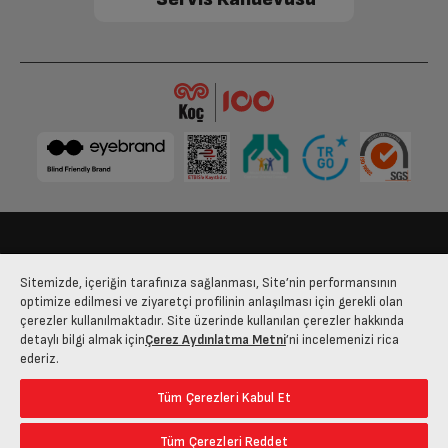
Parlaklık
250nits
Ses Özellikleri
2 x 10 / 20 Watt nominal / müzik
Ses Çıkış Gücü
gücü
Dolby Digital Ses
Var
Bağlantı Özellikleri
Bize Ulaşın
Kişisel Verilerin Korunması
İşlem Rehberi
Sitemizde, içeriğin tarafınıza sağlanması, Site’nin performansının
Satış Sözleşmesi
optimize edilmesi ve ziyaretçi profilinin anlaşılması için gerekli olan
HDMI Girişleri
3
çerezler kullanılmaktadır. Site üzerinde kullanılan çerezler hakkında
© 2025 arcelik.com.tr
detaylı bilgi almak için
Çerez Aydınlatma Metni
’ni incelemenizi rica
ederiz.
USB Girişi
1
Tüm Çerezleri Kabul Et
Wi-Fi
Dahili (802.11a/b/g/n/ac)
Tüm Çerezleri Reddet