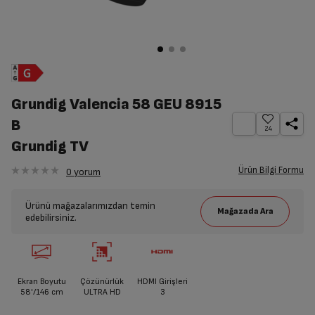
Grundig Valencia 58 GEU 8915
B
24
Grundig TV
Ürün Bilgi Formu
0
yorum
Ürünü mağazalarımızdan temin
edebilirsiniz.
Ekran Boyutu
Çözünürlük
HDMI Girişleri
58'/146 cm
ULTRA HD
3