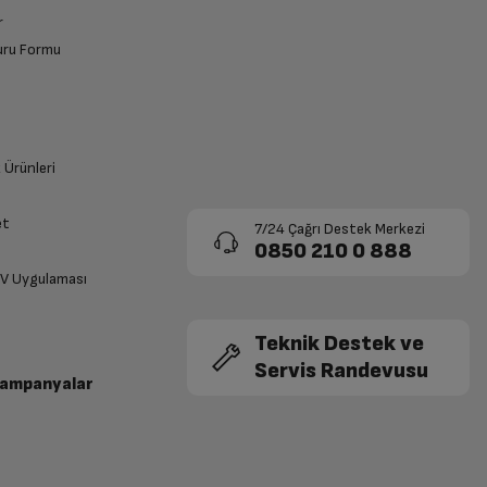
r
vuru Formu
k Ürünleri
et
7/24 Çağrı Destek Merkezi
0850 210 0 888
TV Uygulaması
Teknik Destek ve
Servis Randevusu
Kampanyalar