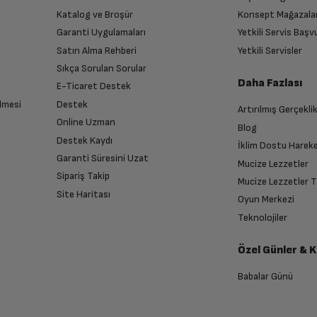
Katalog ve Broşür
Konsept Mağazala
 birlikte yetkili servise teslim edin.
Garanti Uygulamaları
Yetkili Servis Baş
LED LCD
Satın Alma Rehberi
Yetkili Servisler
Sıkça Sorulan Sorular
Daha Fazlası
E-Ticaret Destek
50Hz
lmesi
Destek
Artırılmış Gerçekli
n sonra İade süreciniz tamamlanacaktır.
Online Uzman
Blog
2 x 10 / 20 Watt nominal / müzik gücü
Destek Kaydı
İklim Dostu Harek
Garanti Süresini Uzat
Mucize Lezzetler
Sipariş Takip
Siyah
Mucize Lezzetler 
Site Haritası
Oyun Merkezi
endirme sağlanacaktır.
Teknolojiler
Özel Günler & 
anması sonrasında ücret iadeniz en kısa süre içerisinde gerçekleşecektir.
65'
Babalar Günü