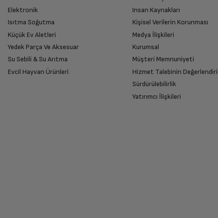
Elektronik
Insan Kaynakları
Ürünü eksiksiz ve hasarsız olarak faturası ile
Isıtma Soğutma
Kişisel Verilerin Korunması
Ekran Türü
Küçük Ev Aletleri
Medya İlişkileri
Yedek Parça Ve Aksesuar
Kurumsal
Su Sebili & Su Arıtma
Müşteri Memnuniyeti
Yenileme Hızı
İade Talebiniz Onaylansın
Evcil Hayvan Ürünleri
Hizmet Talebinin Değerlendiri
Yetkili servis gerekli kontrolleri sağladıkta
Sürdürülebilirlik
Ses Çıkış Gücü
Yatırımcı İlişkileri
Renk
Ücretiniz İade Edilsin
Ücret iadesi gerçekleştiğinde SMS ile bilgil
Ekran Özellikleri
Siparişiniz henüz teslim edilmediyse iptal talebinizin onayl
Ekran Boyutu