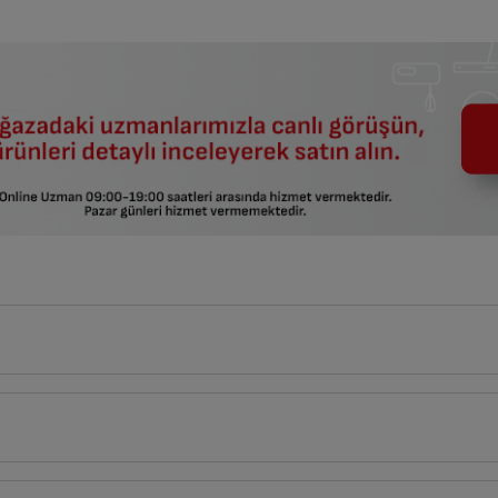
146
cm
tlerin açıklamaları kullanma kılavuzlarının ilk bölümünde verilmiştir.