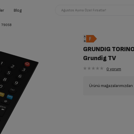
ler
Blog
Ağustos Ayına Özel Fırsatlar!
 7905B
GRUNDIG TORINO
Grundig TV
0
yorum
Ürünü mağazalarımızdan t