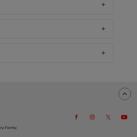
Deutsch
seklik
1
cm
vuru Formu