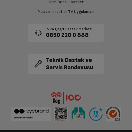
gerçekleşecektir.
İklim Dostu Hareket
Arttırılmış Ses
Var (65")
Mucize Lezzetler TV Uygulaması
Ekran Özellikleri
7/24 Çağrı Destek Merkezi
0850 210 0 888
Ekran Boyutu
65'
Ekran Türü
LED LCD
Teknik Destek ve
Servis Randevusu
Çözünürlük
ULTRA HD
Yenileme Hızı
50Hz
Parlaklık
350nits
Ses Özellikleri