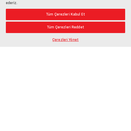
ederiz.
Tüm Çerezleri Kabul Et
Tüm Çerezleri Reddet
Çerezleri Yönet
Ürün Bağlantısını Kopyala
Öne Çıkanlar
En Düşük Fiyat
Paylaş
En Yüksek Fiyat
En Çok Yorum Alan