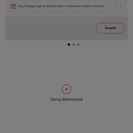
Seçili Beyaz Eşya ile Birlikte Seçili TV Alımına 14.499 TL İndirim!
Sonuç Bulunamadı