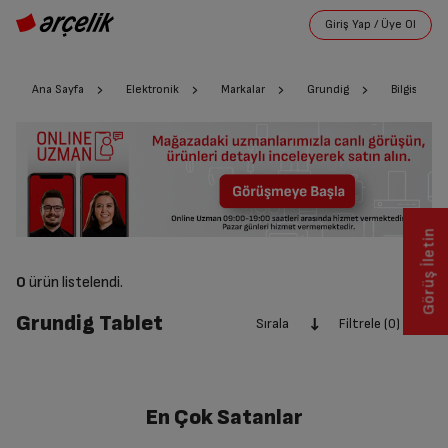
Ana Sayfa
Elektronik
Markalar
Grundig
Bilgisayarl
Görüş İletin
0
ürün listelendi.
Grundig Tablet
Sırala
Filtrele (0)
En Çok Satanlar