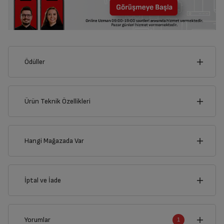
Ödüller
Ürün Teknik Özellikleri
16
cm
Hangi Mağazada Var
İl
İptal ve İade
cm
12
İlçe
İptal/İade Talebi Oluşturun
Yorumlar
1