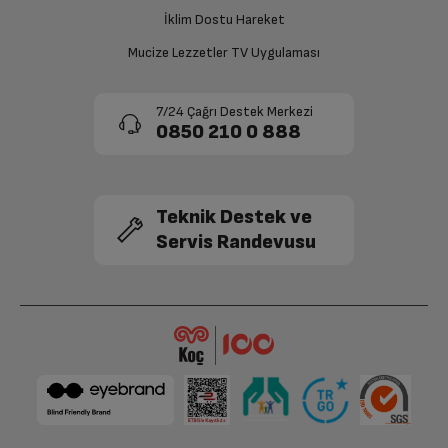
onaylanması sonrasında ücret iadeniz en kısa süre içerisinde
gerçekleşecektir.
İklim Dostu Hareket
Mucize Lezzetler TV Uygulaması
Müşteri Temsilcisi
Merhaba, değerli görüşlerinizi bizimle paylaştığınız için
7/24 Çağrı Destek Merkezi
teşekkür ederiz.
0850 210 0 888
Bu yorumu faydalı buluyor musunuz?
Teknik Destek ve
Servis Randevusu
Harika bir ürün ve hızlı teslimat
Ömer
T
06-12-2022
Huawei Freebuds Pro 2'yi çok araştırdım, bir önceki
modelini de deneyimleme fırsatı bulmuştum. Ürün
kesinlikle fiyatının hakkını veriyor. Premium bir havası var
ve tüm özellikleri Xiaomi 11T telefonumla harika bir
şekilde çalışıyor. Gürültü engelleme ve farkındalık modu