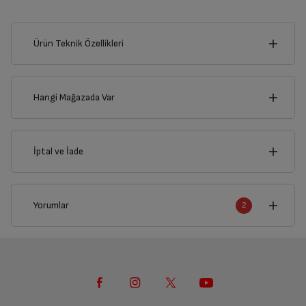
Ürün Teknik Özellikleri
2
cm
Hangi Mağazada Var
İl
İptal ve İade
Derinlik
Genişlik
2
cm
2
cm
İlçe
İptal/İade Talebi Oluşturun
Yorumlar
2
Siparişlerim sayfasından iade etmek istediğiniz ürünü
bulup, İptal/İade Et’e tıklayarak süreci başlatabilirsiniz.
Ortalama Puan
2
yorum
5.0
Yetkili Servis İade Randevusu Oluşturun
Mükemmel
100%
Yetkili servis, ürünü adresinizinden teslim almak