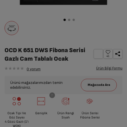
AR ile Evinde
Görüntüle
OCD K 651 DWS Fibona Serisi
41
Gazlı Cam Tablalı Ocak
Ürün Bilgi Formu
0
yorum
Ürünü mağazalarımızdan temin
edebilirsiniz.
Ocak Tipi Ve
Genişlik
Ürün Rengi
Ürün Serisi
Göz Sayısı
Siyah
Fibona Serisi
4 Gözü Gazlı (1'i
WOK)