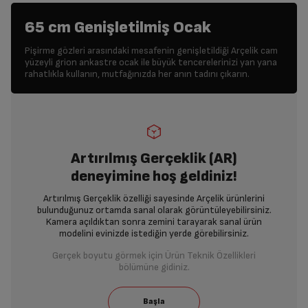
65 cm Genişletilmiş Ocak
Pişirme gözleri arasındaki mesafenin genişletildiği Arçelik cam
yüzeyli grion ankastre ocak ile büyük tencerelerinizi yan yana
rahatlıkla kullanın, mutfağınızda her anın tadını çıkarın.
Artırılmış Gerçeklik (AR)
deneyimine hoş geldiniz!
Artırılmış Gerçeklik özelliği sayesinde Arçelik ürünlerini
bulunduğunuz ortamda sanal olarak görüntüleyebilirsiniz.
Kamera açıldıktan sonra zemini tarayarak sanal ürün
modelini evinizde istediğin yerde görebilirsiniz.
Gerçek boyutu görmek için Ürün Teknik Özellikleri
bölümüne gidiniz.