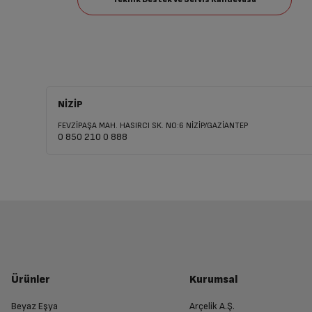
NİZİP
FEVZİPAŞA MAH. HASIRCI SK. NO:6 NİZİP/GAZİANTEP
0 850 210 0 888
Ürünler
Kurumsal
Beyaz Eşya
Arçelik A.Ş.