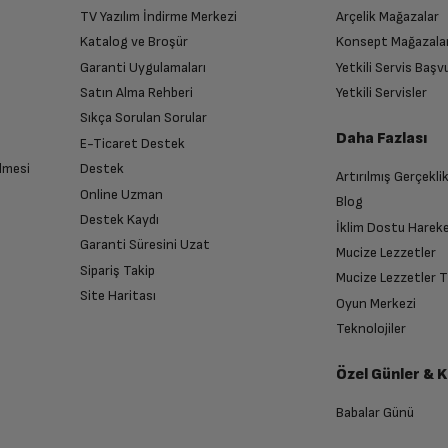
TV Yazılım İndirme Merkezi
Arçelik Mağazalar
Katalog ve Broşür
Konsept Mağazala
Garanti Uygulamaları
Yetkili Servis Baş
Satın Alma Rehberi
Yetkili Servisler
Sıkça Sorulan Sorular
Daha Fazlası
E-Ticaret Destek
lmesi
Destek
Artırılmış Gerçekli
Online Uzman
Blog
Destek Kaydı
İklim Dostu Harek
Garanti Süresini Uzat
Mucize Lezzetler
Sipariş Takip
Mucize Lezzetler 
Site Haritası
Oyun Merkezi
Teknolojiler
Özel Günler & 
Babalar Günü