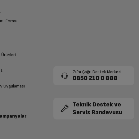
r
vuru Formu
k Ürünleri
et
7/24 Çağrı Destek Merkezi
0850 210 0 888
TV Uygulaması
Teknik Destek ve
Servis Randevusu
Kampanyalar