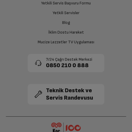
Yetkili Servis Başvuru Formu
sağlanacaktır.
Yetkili Servisler
Siparişiniz henüz teslim edilmediyse iptal talebinizin
Blog
onaylanması sonrasında ücret iadeniz en kısa süre içerisinde
gerçekleşecektir.
İklim Dostu Hareket
Mucize Lezzetler TV Uygulaması
7/24 Çağrı Destek Merkezi
0850 210 0 888
Teknik Destek ve
Servis Randevusu