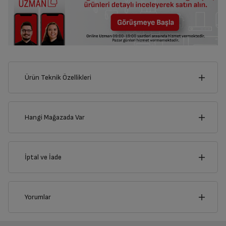
Ürün Teknik Özellikleri
7
cm
Hangi Mağazada Var
İl
İptal ve İade
Derinlik
Genişlik
6
cm
7
cm
İlçe
İptal/İade Talebi Oluşturun
Yorumlar
Siparişlerim sayfasından iade etmek istediğiniz ürünü
bulup, İptal/İade Et’e tıklayarak süreci başlatabilirsiniz.