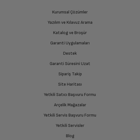
Genel Özellikler
üzere sizinle randevu için iletişime geçecektir.
Kurumsal Çözümler
Aksesuar Tipi
Mouse
Yazılım ve Kılavuz Arama
Ürünü Yetkili Servise Teslim Edin
Katalog ve Broşür
Ürünü eksiksiz ve hasarsız olarak faturası ile birlikte
Bağlantı Tipi
Kablolu
yetkili servise teslim edin.
Garanti Uygulamaları
Destek
Garanti Süresini Uzat
İade Talebiniz Onaylansın
Yetkili servis gerekli kontrolleri sağladıktan sonra İade
Sipariş Takip
süreciniz tamamlanacaktır.
Site Haritası
Yetkili Satıcı Başvuru Formu
Ücretiniz İade Edilsin
Arçelik Mağazalar
Ücret iadesi gerçekleştiğinde SMS ile bilgilendirme
Yetkili Servis Başvuru Formu
sağlanacaktır.
Yetkili Servisler
Siparişiniz henüz teslim edilmediyse iptal talebinizin
Blog