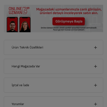
Ürün Teknik Özellikleri
30
cm
Hangi Mağazada Var
İl
İptal ve İade
cm
37
İlçe
İptal/İade Talebi Oluşturun
Yorumlar