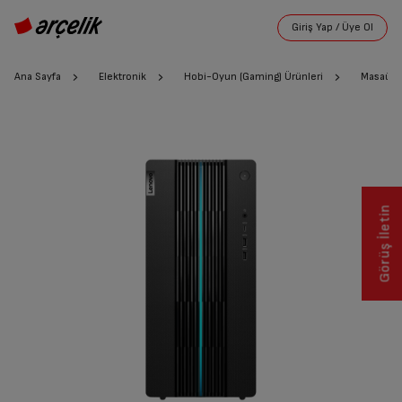
Ana Sayfa
Elektronik
Hobi-Oyun (Gaming) Ürünleri
Masaüstü
Görüş İletin