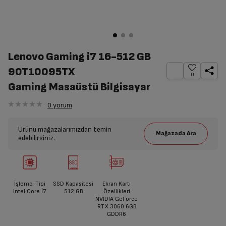
Lenovo Gaming i7 16-512 GB
90T10095TX
0
Gaming Masaüstü Bilgisayar
0
yorum
Ürünü mağazalarımızdan temin
edebilirsiniz.
İşlemci Tipi
SSD Kapasitesi
Ekran Kartı
Intel Core İ7
512 GB
Özellikleri
NVIDIA GeForce
RTX 3060 6GB
GDDR6