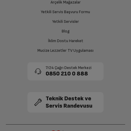
Ücretiniz İade Edilsin
Arçelik Mağazalar
Ücret iadesi gerçekleştiğinde SMS ile bilgilendirme
Yetkili Servis Başvuru Formu
sağlanacaktır.
Yetkili Servisler
Siparişiniz henüz teslim edilmediyse iptal talebinizin
Blog
onaylanması sonrasında ücret iadeniz en kısa süre içerisinde
gerçekleşecektir.
İklim Dostu Hareket
Mucize Lezzetler TV Uygulaması
7/24 Çağrı Destek Merkezi
0850 210 0 888
Teknik Destek ve
Servis Randevusu