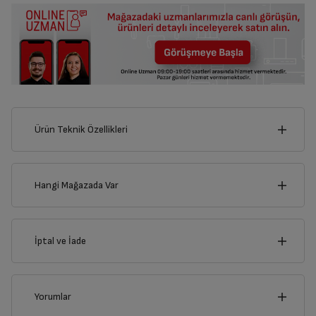
Ürün Teknik Özellikleri
19
cm
Hangi Mağazada Var
İl
İptal ve İade
Derinlik
Genişlik
17
cm
19
cm
İlçe
İptal/İade Talebi Oluşturun
Yorumlar
Siparişlerim sayfasından iade etmek istediğiniz ürünü