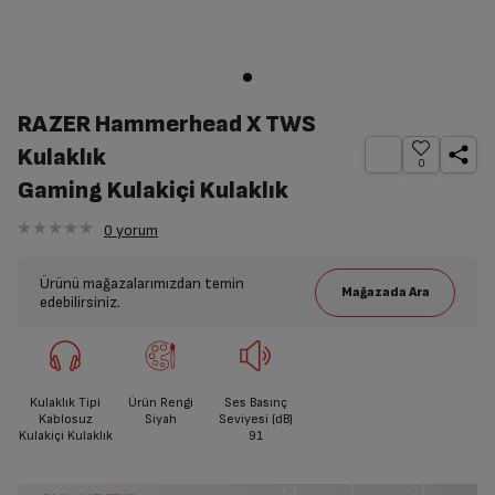
RAZER Hammerhead X TWS
Kulaklık
0
Gaming Kulakiçi Kulaklık
0
yorum
Ürünü mağazalarımızdan temin
edebilirsiniz.
Kulaklık Tipi
Ürün Rengi
Ses Basınç
Kablosuz
Siyah
Seviyesi (dB)
Kulakiçi Kulaklık
91