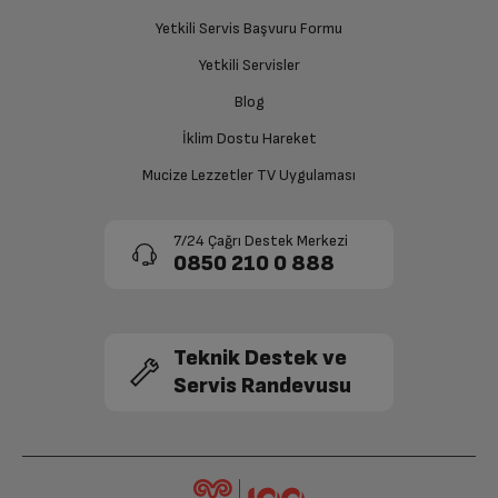
Ücret iadesi gerçekleştiğinde SMS ile bilgilendirme
Yetkili Servis Başvuru Formu
sağlanacaktır.
Yetkili Servisler
Siparişiniz henüz teslim edilmediyse iptal talebinizin
Blog
onaylanması sonrasında ücret iadeniz en kısa süre içerisinde
gerçekleşecektir.
İklim Dostu Hareket
Mucize Lezzetler TV Uygulaması
7/24 Çağrı Destek Merkezi
0850 210 0 888
Teknik Destek ve
Servis Randevusu