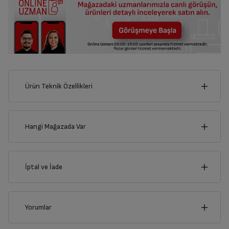
Ürün Teknik Özellikleri
6
cm
Hangi Mağazada Var
İl
İptal ve İade
Derinlik
Genişlik
3
cm
6
cm
İlçe
İptal/İade Talebi Oluşturun
Yorumlar
Siparişlerim sayfasından iade etmek istediğiniz ürünü
bulup, İptal/İade Et’e tıklayarak süreci başlatabilirsiniz.