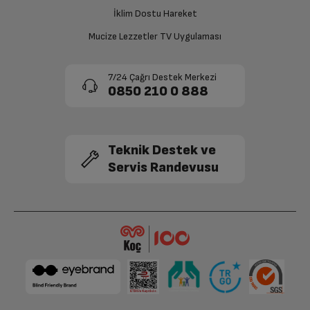
onaylanması sonrasında ücret iadeniz en kısa süre içerisinde
gerçekleşecektir.
İklim Dostu Hareket
Derinlik
7 cm
Mucize Lezzetler TV Uygulaması
Boyut (cm) (GxYxD)
11.5 cm
7/24 Çağrı Destek Merkezi
0850 210 0 888
Teknik Destek ve
Servis Randevusu