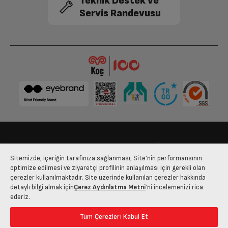
Teknik Destek ve
içerisinde gerçekleştirilmelidir.
Servis Randevusu
1 saat içerisinde ödeme tamamlanmadığında
3.249 TL x 1
sipariş iptal olacak ve ayrılan stok rezervasyonu
3.249 TL
kaldırılacaktır.
3.249 TL x 1
3.249 TL
3.249 TL x 1
3.249 TL
3.249 TL x 1
Bize Ulaşın
Kişisel Verilerin Korunması
İşlem Rehberi
3.249 TL
Sitemizde, içeriğin tarafınıza sağlanması, Site’nin performansının
Satış Sözleşmesi
optimize edilmesi ve ziyaretçi profilinin anlaşılması için gerekli olan
çerezler kullanılmaktadır. Site üzerinde kullanılan çerezler hakkında
3.249 TL x 1
© 2025 arcelik.com.tr
detaylı bilgi almak için
Çerez Aydınlatma Metni
’ni incelemenizi rica
3.249 TL
ederiz.
3.249 TL
Tüm Çerezleri Kabul Et
3.249 TL x 1