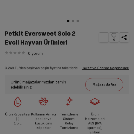
Petkit Eversweet Solo 2
0
Evcil Hayvan Ürünleri
0
yorum
Taksit ve Ödeme Seçenekleri
Ürünü mağazalarımızdan temin
edebilirsiniz.
Ürün Kapasitesi
Kullanım Amacı
Temizleme
Ürün
(L)
kediler ve
Sistemi
Malzemeleri
1,8 L
küçük cins
Kolay
ABS (BPA
köpekler
Temizleme
içermez),
Silikon