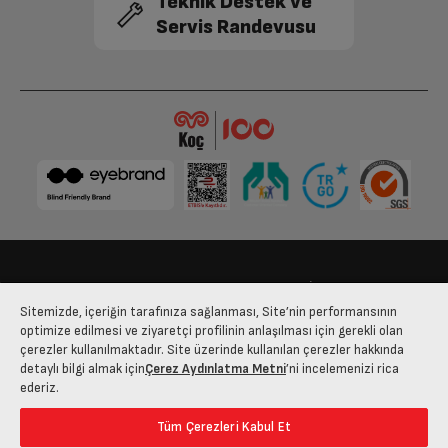
Teknik Destek ve
Servis Randevusu
Duvar Askısı
Var
Ölçü Kabı
700 mL
Ölçüler
Ağırlık: Paketsiz
1.7 kg
Derinlik
6.5 cm
Bize Ulaşın
Kişisel Verilerin Korunması
İşlem Rehberi
Sitemizde, içeriğin tarafınıza sağlanması, Site’nin performansının
Boyut (cm) (GxYxD)
6.5 cm
Satış Sözleşmesi
optimize edilmesi ve ziyaretçi profilinin anlaşılması için gerekli olan
çerezler kullanılmaktadır. Site üzerinde kullanılan çerezler hakkında
© 2025 arcelik.com.tr
detaylı bilgi almak için
Çerez Aydınlatma Metni
’ni incelemenizi rica
Diğer
ederiz.
Tüm Çerezleri Kabul Et
Farklı Renk Seçeneği
Var