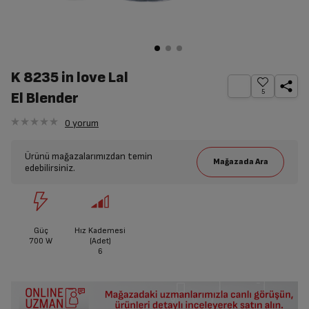
K 8235 in love Lal
5
El Blender
0
yorum
Ürünü mağazalarımızdan temin
edebilirsiniz.
Güç
Hız Kademesi
700
W
(Adet)
6