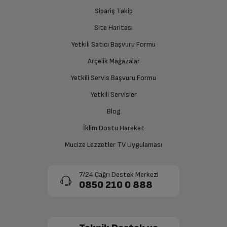
Yetkili servis gerekli kontrolleri sağladıktan sonra İade
Sipariş Takip
Çırpma
Var
süreciniz tamamlanacaktır.
Site Haritası
Blender Ayağı Malzemesi
Metal
Yetkili Satıcı Başvuru Formu
Ücretiniz İade Edilsin
Arçelik Mağazalar
Ücret iadesi gerçekleştiğinde SMS ile bilgilendirme
Aksesuarlar
Yetkili Servis Başvuru Formu
sağlanacaktır.
Yetkili Servisler
Bulaşık Makinesinde
Var
Yıkanabilir Aksesuarlar
Siparişiniz henüz teslim edilmediyse iptal talebinizin
Blog
onaylanması sonrasında ücret iadeniz en kısa süre içerisinde
gerçekleşecektir.
İklim Dostu Hareket
Doğrama Kabı Malzemesi
Plastik
Mucize Lezzetler TV Uygulaması
Paslanmaz Çelik Blender
Var
7/24 Çağrı Destek Merkezi
0850 210 0 888
Paslanmaz Çelik Bıçak
Var
Doğrayıcı Kabı
Var