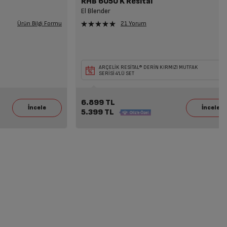
RHB 6050 K Resital
El Blender
Ürün Bilgi Formu
21 Yorum
a
eçili
Seçili Beyaz Eşya veya TV ile Birlikte Seçili
ARÇELİK RESİTAL® DERİN KIRMIZI MUTFAK
Mikrodalga Alımına 7.199 TL İndirim!
SERİSİ 4'LÜ SET
6.899 TL
5.399 TL