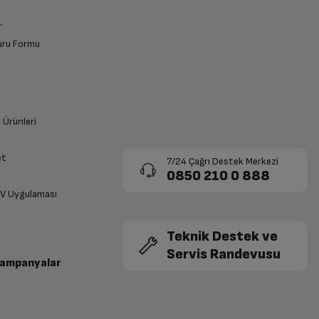
r
vuru Formu
k Ürünleri
et
7/24 Çağrı Destek Merkezi
0850 210 0 888
TV Uygulaması
Teknik Destek ve
Servis Randevusu
Kampanyalar