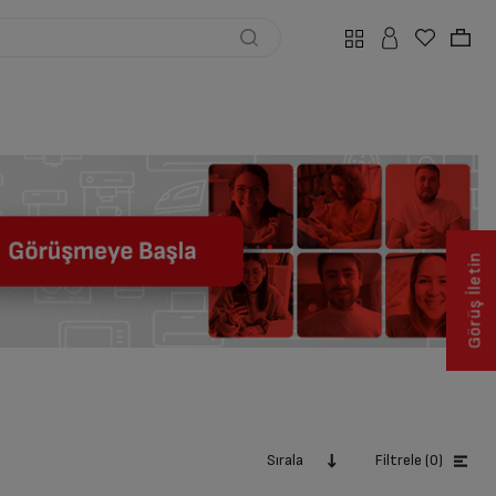
Görüş İletin
Sırala
Filtrele (0)