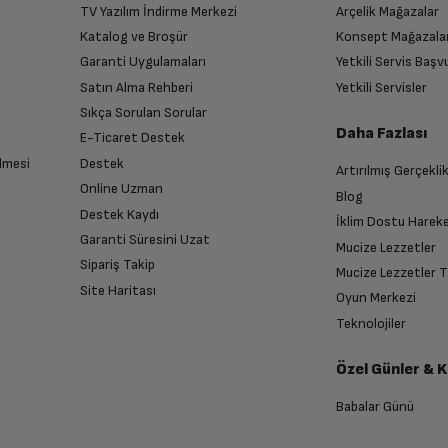
TV Yazılım İndirme Merkezi
Arçelik Mağazalar
Katalog ve Broşür
Konsept Mağazala
Garanti Uygulamaları
Yetkili Servis Baş
Satın Alma Rehberi
Yetkili Servisler
Sıkça Sorulan Sorular
Daha Fazlası
E-Ticaret Destek
lmesi
Destek
Artırılmış Gerçekli
Online Uzman
Blog
Destek Kaydı
İklim Dostu Harek
Garanti Süresini Uzat
Mucize Lezzetler
Sipariş Takip
Mucize Lezzetler 
Site Haritası
Oyun Merkezi
Teknolojiler
Özel Günler & 
Babalar Günü