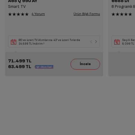
A65 Q 990 AY
6688 DI
Smart TV
8 Programlı 
Ürün Bilgi Formu
4 Yorum
85' ve üzeri TV Alımlarına 43' ve üzeri Tvlerde
Seçili Beyaz Eşya 
Seçili Be
24.699 TL İndirim !
14.499 TL İndirim!
6.099 TL 
71.499 TL
63.499 TL