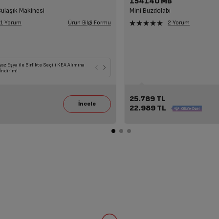
154140 MB
Bulaşık Makinesi
Mini Buzdolabı
Ürün Bilgi Formu
1 Yorum
2 Yorum
ile Birlikte Seçili TV Alımına
yaz Eşya ile Birlikte Seçili KEA Alımına
Seçili Beyaz Eşya veya TV ile Birlikte Seçili KEA y
Seçili Beyaz Eşya, TV, Klima ile Birlikte S
İndirim!
da Süpürge Alımına 14.109 TL İndirim!
Havadar Alımlarına 7.249 TL İndirim!
25.789 TL
22.989 TL